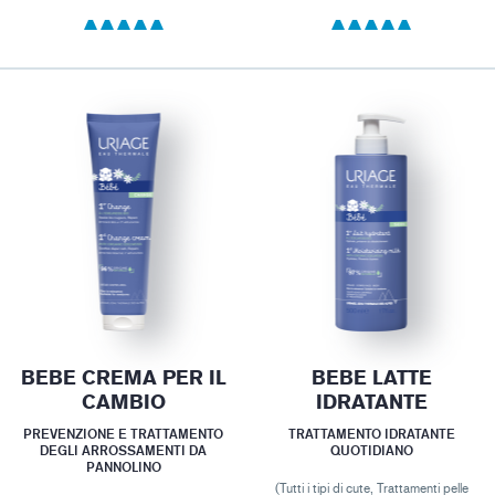
BEBE CREMA PER IL
BEBE LATTE
CAMBIO
IDRATANTE
PREVENZIONE E TRATTAMENTO
TRATTAMENTO IDRATANTE
DEGLI ARROSSAMENTI DA
QUOTIDIANO
PANNOLINO
(Tutti i tipi di cute, Trattamenti pelle