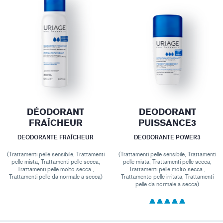
DÉODORANT
DEODORANT
FRAÎCHEUR
PUISSANCE3
DEODORANTE FRAÎCHEUR
DEODORANTE POWER3
(Trattamenti pelle sensibile, Trattamenti
(Trattamenti pelle sensibile, Trattamenti
pelle mista, Trattamenti pelle secca,
pelle mista, Trattamenti pelle secca,
Trattamenti pelle molto secca ,
Trattamenti pelle molto secca ,
Trattamenti pelle da normale a secca)
Trattamento pelle irritata, Trattamenti
pelle da normale a secca)