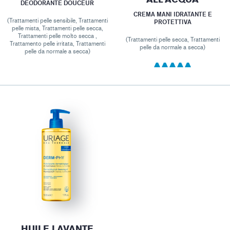
DEODORANTE DOUCEUR
CREMA MANI IDRATANTE E
(Trattamenti pelle sensibile, Trattamenti
PROTETTIVA
pelle mista, Trattamenti pelle secca,
Trattamenti pelle molto secca ,
(Trattamenti pelle secca, Trattamenti
Trattamento pelle irritata, Trattamenti
pelle da normale a secca)
pelle da normale a secca)
HUILE LAVANTE