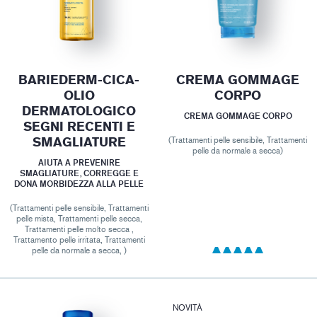
BARIEDERM-CICA-
CREMA GOMMAGE
OLIO
CORPO
DERMATOLOGICO
CREMA GOMMAGE CORPO
SEGNI RECENTI E
SMAGLIATURE
(Trattamenti pelle sensibile, Trattamenti
pelle da normale a secca)
AIUTA A PREVENIRE
SMAGLIATURE, CORREGGE E
DONA MORBIDEZZA ALLA PELLE
(Trattamenti pelle sensibile, Trattamenti
pelle mista, Trattamenti pelle secca,
Trattamenti pelle molto secca ,
Trattamento pelle irritata, Trattamenti
pelle da normale a secca, )
NOVITÀ