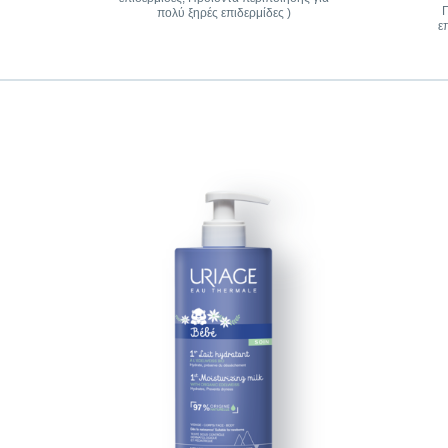
Π
πολύ ξηρές επιδερμίδες )
ε