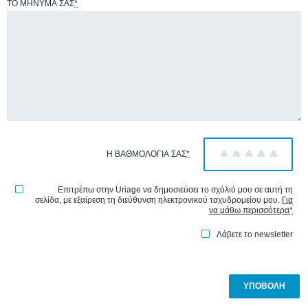
ΤΟ ΜΉΝΥΜΆ ΣΑΣ
*
Η ΒΑΘΜΟΛΟΓΊΑ ΣΑΣ
*
1
2
3
4
5
Επιτρέπω στην Uriage να δημοσιεύσει το σχόλιό μου σε αυτή τη
σελίδα, με εξαίρεση τη διεύθυνση ηλεκτρονικού ταχυδρομείου μου.
Για
να μάθω περισσότερα
*
Λάβετε το newsletter