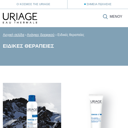
Ο ΚΌΣΜΟΣ ΤΗΣ URIAGE
ΣΗΜΕΊΑ ΠΏΛΗΣΗΣ
ΜΕΝΟΎ
Αρχική σελίδα
›
Ανάγκες βρεφικού
›
Ειδικές θεραπείες
ΕΙΔΙΚΈΣ ΘΕΡΑΠΕΊΕΣ