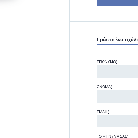
Γράψτε ένα σχόλ
ΕΠΏΝΥΜΟ
*
ΌΝΟΜΑ
*
EMAIL
*
ΤΟ ΜΉΝΥΜΆ ΣΑΣ
*