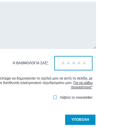
Η ΒΑΘΜΟΛΟΓΊΑ ΣΑΣ
*
1
2
3
4
5
Uriage να δημοσιεύσει το σχόλιό μου σε αυτή τη σελίδα, με
τη διεύθυνση ηλεκτρονικού ταχυδρομείου μου.
Για να μάθω
περισσότερα
*
Λάβετε το newsletter