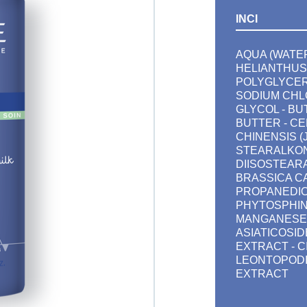
INCI
AQUA (WATER
HELIANTHUS
POLYGLYCER
SODIUM CHLO
GLYCOL - B
BUTTER - CE
CHINENSIS (J
STEARALKON
DIISOSTEARA
BRASSICA C
PROPANEDIO
PHYTOSPHIN
MANGANESE 
ASIATICOSID
EXTRACT - C
LEONTOPODI
EXTRACT