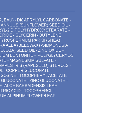
, EAU) - DICAPRYLYL CARBONATE -
 ANNUUS (SUNFLOWER) SEED OIL -
YL-2 DIPOLYHYDROXYSTEARATE -
RIDE - GLYCERIN - BUTYLENE
UTYROSPERMUM PARKII (SHEA)
RA ALBA (BEESWAX) -SIMMONDSIA
OJOBA) SEED OIL - ZINC OXIDE -
IUM BENTONITE - POLYGLYCERYL-3
TE - MAGNESIUM SULFATE -
AMPESTRIS (RAPESEED) STEROLS -
L - COPPER GLUCONATE -
GOSINE - TOCOPHERYL ACETATE
GLUCONATE - ZINC GLUCONATE -
E -ALOE BARBADENSIS LEAF
ITRIC ACID - TOCOPHEROL -
UM ALPINUM FLOWER/LEAF