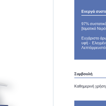
Ενεργά συστα
97% συστατικ
[Ιαματικό Νερ
Ευχάριστο άρω
υφή - Ελεγμέν
Λεπτόρρευστό
Συμβουλή
Καθημερινή χρήση,