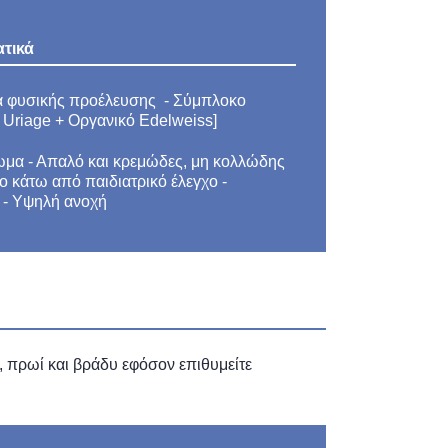
τικά
ά φυσικής προέλευσης - Σύμπλοκο
ό Uriage + Οργανικό Edelweiss]
μα - Απαλό και κρεμώδες, μη κολλώδης
ο κάτω από παιδιατρικό έλεγχο -
 - Υψηλή ανοχή
 πρωί και βράδυ εφόσον επιθυμείτε