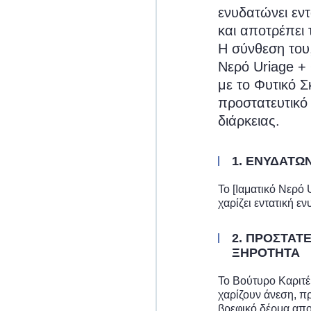
ενυδατώνει εντ
και αποτρέπει 
Η σύνθεση του
Νερό Uriage +
με το Φυτικό Σ
προστατευτικό 
διάρκειας.
1. ΕΝΥΔΑΤΩ
Το [Ιαματικό Νερό
χαρίζει εντατική ε
2. ΠΡΟΣΤΑΤ
ΞΗΡΟΤΗΤΑ
Το Βούτυρο Καριτέ
χαρίζουν άνεση, π
βρεφικό δέρμα απο