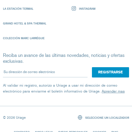
LA ESTACIÓN TERMAL
INSTAGRAM
GRAND HOTEL & SPA THERMAL
COLECCIÓN MARC LARRÈGUE
Reciba un avance de las últimas novedades, noticias y ofertas
exclusivas.
Su dirección de correo electrónico
Al validar mi registro, autorizo ​​a Uriage a usar mi dirección de correo
electrónico para enviarme el boletín informativo de Uriage.
Aprender mas
© 2026 Uriage
SELECCIONE UN LOCALIZADOR
CONTACTO
AVISO LEGAL
DATOS PERSONALES
COOKIES
PUIG