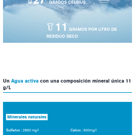
°
GRADOS CELSIUS
11
GRAMOS POR LITRO DE
RESIDUO SECO
Un
Agua activa
con una composición mineral única 11
g/L
Minerales naturales
Sulfatos :
Calcio :
2860 mg/l
600mg/l