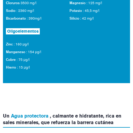
Cloruros
Magnesio :
3500 mg/l
125 mg/l
Sodio :
Potasio :
2360 mg/l
45,5 mg/l
Bicarbonato :
Silicio :
390mg/l
42 mg/l
Oligoelementos
Zinc :
160 μg/l
Manganeso :
154 μg/l
Cobre :
75 μg/l
Hierro :
15 μg/l
Un
Agua protectora
, calmante e hidratante, rica en
sales minerales, que refuerza la barrera cutánea