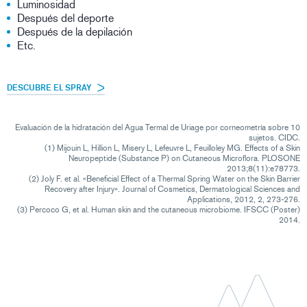
Luminosidad
Después del deporte
Después de la depilación
Etc.
DESCUBRE EL SPRAY
Evaluación de la hidratación del Agua Termal de Uriage por corneometría sobre 10
sujetos. CIDC.
(1) Mijouin L, Hillion L, Misery L, Lefeuvre L, Feuilloley MG. Effects of a Skin
Neuropeptide (Substance P) on Cutaneous Microflora. PLOSONE
2013;8(11):e78773.
(2) Joly F. et al. «Beneficial Effect of a Thermal Spring Water on the Skin Barrier
Recovery after Injury». Journal of Cosmetics, Dermatological Sciences and
Applications, 2012, 2, 273-276.
(3) Percoco G, et al. Human skin and the cutaneous microbiome. IFSCC (Poster)
2014.