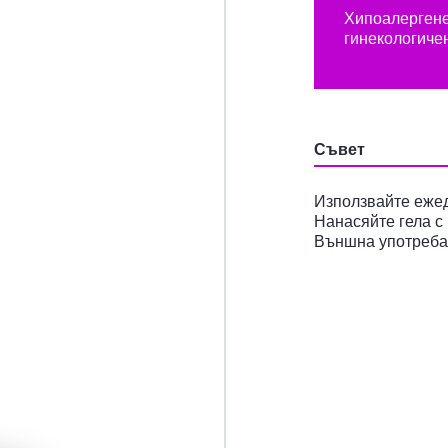
Хипоалерген
гинекологиче
Съвет
Използвайте ежед
Нанасяйте гела с
Външна употреба