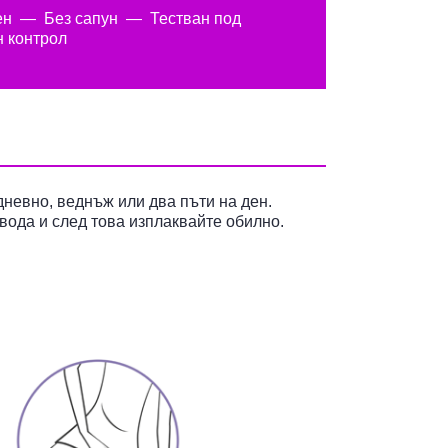
ен
Без сапун
Тестван под
н контрол
невно, веднъж или два пъти на ден.
 вода и след това изплаквайте обилно.