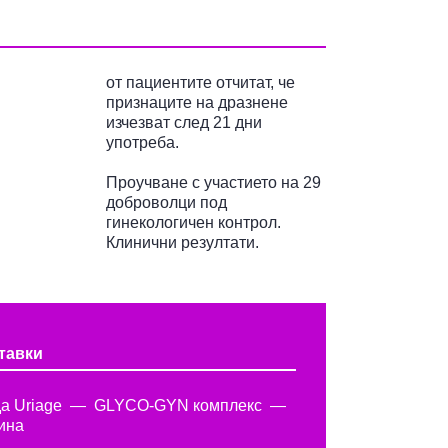
от пациентите отчитат, че
признаците на дразнене
изчезват след 21 дни
употреба.
Проучване с участието на 29
доброволци под
гинекологичен контрол.
Клинични резултати.
тавки
а Uriage
GLYCO-GYN комплекс
ина