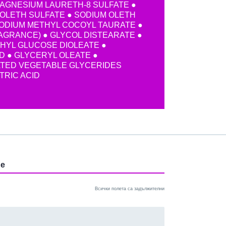
MAGNESIUM LAURETH-8 SULFATE ●
OLETH SULFATE ● SODIUM OLETH
SODIUM METHYL COCOYL TAURATE ●
AGRANCE) ● GLYCOL DISTEARATE ●
THYL GLUCOSE DIOLEATE ●
D ● GLYCERYL OLEATE ●
TED VEGETABLE GLYCERIDES
ITRIC ACID
ие
Всички полета са задължителни