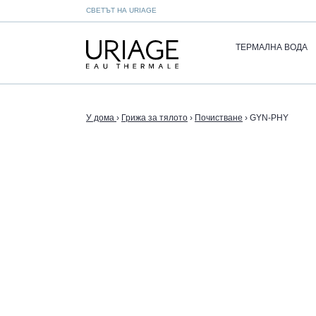
СВЕТЪТ НА URIAGE
ТЕРМАЛНА ВОДА
У дома
›
Грижа за тялото
›
Почистване
›
GYN-PHY