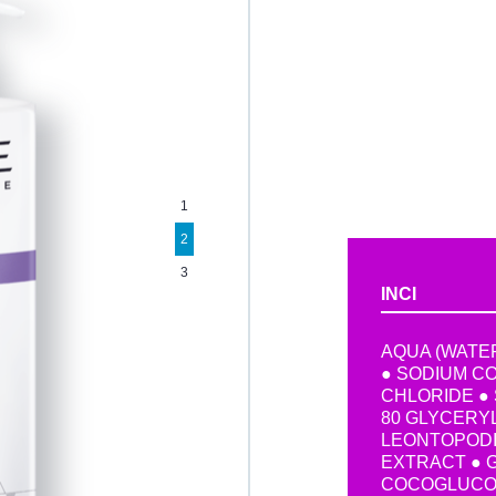
1
2
3
INCI
AQUA (WATER
● SODIUM C
CHLORIDE ● 
80 GLYCERYL
LEONTOPODI
EXTRACT ● 
COCOGLUCOS