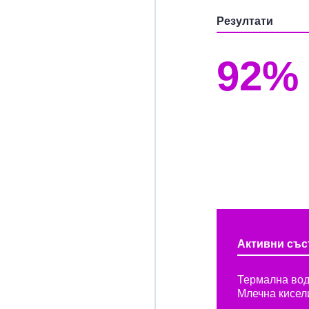
Резултати
92%
Активни със
Термална вод
Млечна кисел