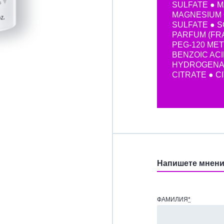
SULFATE ● 
MAGNESIUM 
SULFATE ● 
PARFUM (FR
PEG-120 ME
BENZOIC ACI
HYDROGENA
CITRATE ● C
Напишете мнен
ФАМИЛИЯ
*