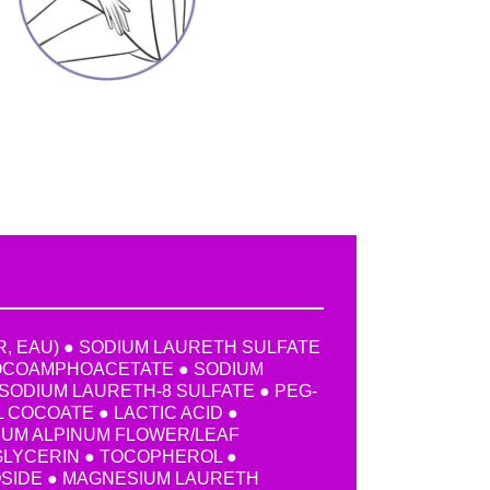
, EAU) ● SODIUM LAURETH SULFATE
OCOAMPHOACETATE ● SODIUM
SODIUM LAURETH-8 SULFATE ● PEG-
 COCOATE ● LACTIC ACID ●
UM ALPINUM FLOWER/LEAF
GLYCERIN ● TOCOPHEROL ●
IDE ● MAGNESIUM LAURETH