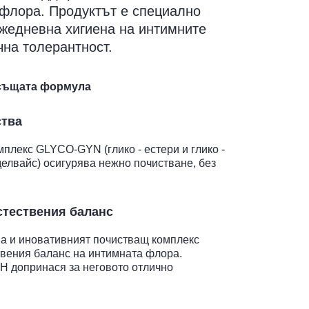
 флора. Продуктът е специално
ежедневна хигиена на интимните
чна толерантност.
 същата формула
ства
плекс GLYCO-GYN (глико - естери и глико -
елвайс) осигурява нежно почистване, без
тествения баланс
а и иновативният почистващ комплекс
вения баланс на интимната флора.
Н допринася за неговото отлично