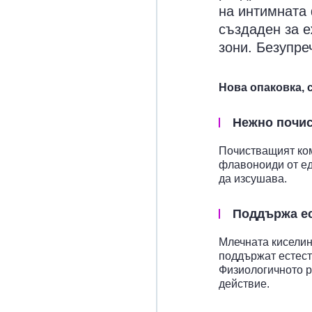
на интимната
създаден за 
зони. Безупре
Нова опаковка,
Нежно почи
Почистващият ком
флавоноиди от ед
да изсушава.
Поддържа ес
Млечната киселин
поддържат естест
Физиологичното р
действие.