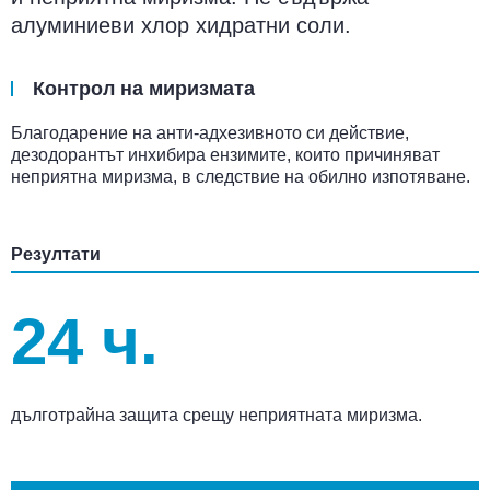
алуминиеви хлор хидратни соли.
Контрол на миризмата
Благодарение на анти-адхезивното си действие,
дезодорантът инхибира ензимите, които причиняват
неприятна миризма, в следствие на обилно изпотяване.
Резултати
24 ч.
дълготрайна защита срещу неприятната миризма.