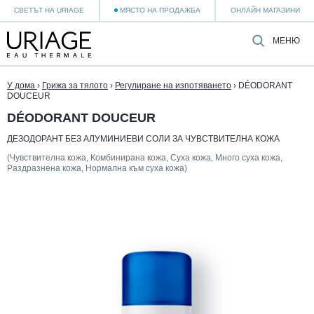
СВЕТЪТ НА URIAGE
МЯСТО НА ПРОДАЖБА
ОНЛАЙН МАГАЗИНИ
МЕНЮ
У дома
›
Грижа за тялото
›
Регулиране на изпотяването
›
DÉODORANT
DOUCEUR
DÉODORANT DOUCEUR
ДЕЗОДОРАНТ БЕЗ АЛУМИНИЕВИ СОЛИ ЗА ЧУВСТВИТЕЛНА КОЖА
(Чувствителна кожа, Комбинирана кожа, Суха кожа, Много суха кожа,
Раздразнена кожа, Нормална към суха кожа)