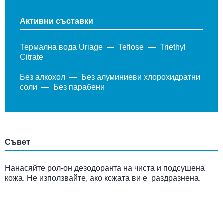
Активни съставки
Термална вода Uriage
Teflose
Triethyl
Citrate
Без алкохол
Без алуминиеви хлорохидратни
соли
Без парабени
Съвет
Нанасяйте рол-он дезодоранта на чиста и подсушена
кожа. Не използвайте, ако кожата ви е раздразнена.