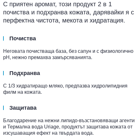
С приятен аромат, този продукт 2 в 1
почиства и подхранва кожата, дарявайки я с
перфектна чистота, мекота и хидратация.
Почиства
Неговата почистваща база, без сапун и с физиологично
pH, нежно премахва замърсяванията.
Подхранва
С 1/3 хидратиращо мляко, предпазва хидролипидния
филм на кожата.
Защитава
Благодарение на нежни липидо-възстановяващи агенти
и Термална вода Uriage, продуктът защитава кожата от
изсушаващия ефект на твърдата вода.