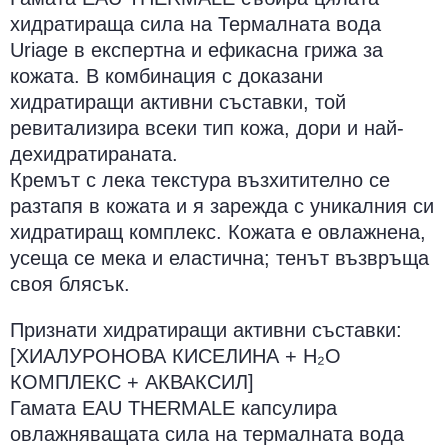
хидратираща сила на Термалната вода
Uriage в експертна и ефикасна грижа за
кожата. В комбинация с доказани
хидратиращи активни съставки, той
ревитализира всеки тип кожа, дори и най-
дехидратираната.
Кремът с лека текстура възхитително се
разтапя в кожата и я зарежда с уникалния си
хидратиращ комплекс. Кожата е овлажнена,
усеща се мека и еластична; тенът възвръща
своя блясък.
Признати хидратиращи активни съставки:
[ХИАЛУРОНОВА КИСЕЛИНА + H₂O
КОМПЛЕКС + АКВАКСИЛ]
Гамата EAU THERMALE капсулира
овлажняващата сила на термалната вода