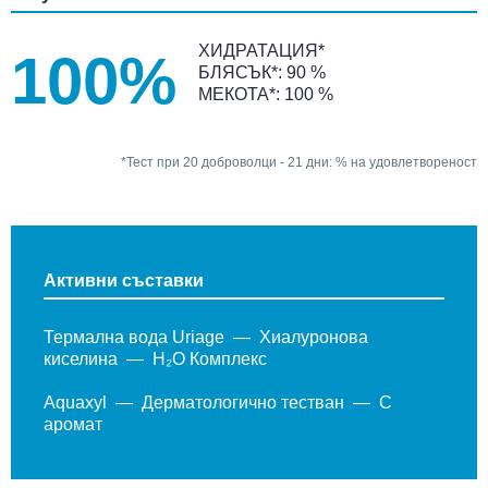
ХИДРАТАЦИЯ*
100%
БЛЯСЪК*: 90 %
МЕКОТА*: 100 %
*Тест при 20 доброволци - 21 дни: % на удовлетвореност
Активни съставки
Термална вода Uriage
Хиалуронова
киселина
H₂O Комплекс
Aquaxyl
Дерматологично тестван
С
аромат