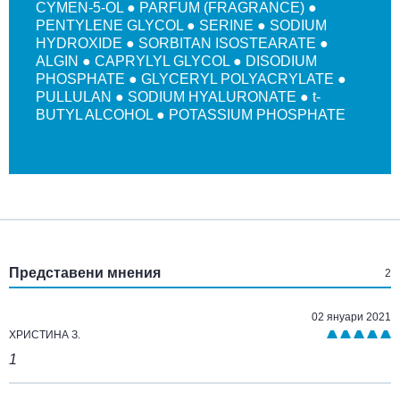
CYMEN-5-OL ● PARFUM (FRAGRANCE) ●
PENTYLENE GLYCOL ● SERINE ● SODIUM
HYDROXIDE ● SORBITAN ISOSTEARATE ●
ALGIN ● CAPRYLYL GLYCOL ● DISODIUM
PHOSPHATE ● GLYCERYL POLYACRYLATE ●
PULLULAN ● SODIUM HYALURONATE ● t-
BUTYL ALCOHOL ● POTASSIUM PHOSPHATE
:
Представени мнения
2
02 януари 2021
ХРИСТИНА З.
1