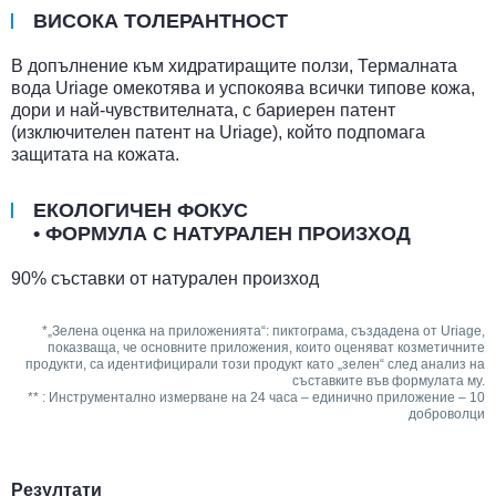
ВИСОКА ТОЛЕРАНТНОСТ
В допълнение към хидратиращите ползи, Термалната
вода Uriage омекотява и успокоява всички типове кожа,
дори и най-чувствителната, с бариерен патент
(изключителен патент на Uriage), който подпомага
защитата на кожата.
ЕКОЛОГИЧЕН ФОКУС
• ФОРМУЛА С НАТУРАЛЕН ПРОИЗХОД
90% съставки от натурален произход
*„Зелена оценка на приложенията“: пиктограма, създадена от Uriage,
показваща, че основните приложения, които оценяват козметичните
продукти, са идентифицирали този продукт като „зелен“ след анализ на
съставките във формулата му.
** : Инструментално измерване на 24 часа – единично приложение – 10
доброволци
Резултати