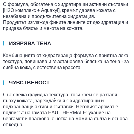
С формула, обогатена с хидратиращи активни съставки
[H2O комплекс + Aquaxyl], кремът дарява кожата с
незабавна и продължителна хидратация.
Продуктът изглажда фините линиите от дехидратация и
придава блясък и мекота на кожата.
ИЗЯРЯВА ТЕНА
Комбинацията от хидратираща формула с приятна лека
текстура, повишава и възстановява блясъка на тена - за
сияйна кожа, с естествена красота.
ЧУВСТВЕНОСТ
Със свежа флуидна текстура, този крем се разтапя
върху кожата, зареждайки я с хидратиращи и
подхранващи активни съставки. Неговият аромат е
подписът на гамата EAU THERMALE: ухание на
бергамот и праскова, с нотка на момина сълза и основа
от кедър.