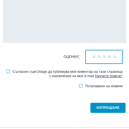
ОЦЕНКА
*
1
2
3
4
5
Съгласен съм Uriage да публикува моя коментар на тази страница
с изключение на моя e-mail
Научете повече
*
Получаване на новини