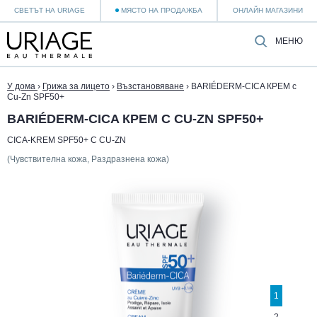
СВЕТЪТ НА URIAGE
МЯСТО НА ПРОДАЖБА
ОНЛАЙН МАГАЗИНИ
МЕНЮ
У дома
›
Грижа за лицето
›
Възстановяване
›
BARIÉDERM-CICA КРЕМ с
Cu-Zn SPF50+
BARIÉDERM-CICA КРЕМ С CU-ZN SPF50+
CICA-KREM SPF50+ С CU-ZN
(Чувствителна кожа, Раздразнена кожа)
1