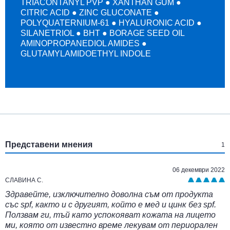
TRIACONTANYL PVP ● XANTHAN GUM ●
CITRIC ACID ● ZINC GLUCONATE ●
POLYQUATERNIUM-61 ● HYALURONIC ACID ●
SILANETRIOL ● BHT ● BORAGE SEED OIL
AMINOPROPANEDIOL AMIDES ●
GLUTAMYLAMIDOETHYL INDOLE
:
Представени мнения
1
06 декември 2022
СЛАВИНА С.
Здравейте, изключително доволна съм от продукта
със spf, както и с другият, който е мед и цинк без spf.
Ползвам ги, тъй като успокояват кожата на лицето
ми, която от известно време лекувам от периорален