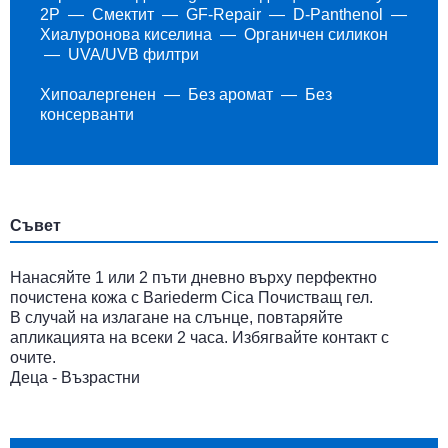
2P
Смектит
GF-Repair
D-Panthenol
Хиалуронова киселина
Органичен силикон
UVA/UVB филтри
Хипоалергенен
Без аромат
Без
консерванти
Съвет
Нанасяйте 1 или 2 пъти дневно върху перфектно
почистена кожа с Bariederm Cica Почистващ гел.
В случай на излагане на слънце, повтаряйте
апликацията на всеки 2 часа. Избягвайте контакт с
очите.
Деца - Възрастни