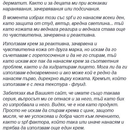
дерматит. Както и за децата ми при всякакви
наранявания, зачервявания или подсичания.
В момента избрах този със spf и го нанасям всеки ден,
като защита от студ, вятър, вредна светлина... тъй
като кожата ми веднага реагира и веднага става още
по чувствителна, зачервена и реактивна.
Използвам крем за реактивна, зачврвена и
чувствителна кожа от друга марка, но искам да го
съчетавам с горепосочения и да не го спирам, тъй
като искам все пак да нанасям крем за съответния
проблем, както и да хидратирам лицето. Мога ли да ги
използвам едновременно и ако може кой е редно да
нанасям първо, дирекрно върху кожата. Кремът, който
използвам е с лека текстура - флуид.
Забелязах във Вашият сайт, че имате също такава
серия, въпросът ми се отнася и за него, тъй като бих
го изпробвала и него. Видях, че е нов като продукт.
Просто не искам да спирам крема с цинк, защото
мисля, че ме успокоява и добра част към лечението,
както и spf фактора, който така или иначе нанасям и
трябва да използвам още един крем.