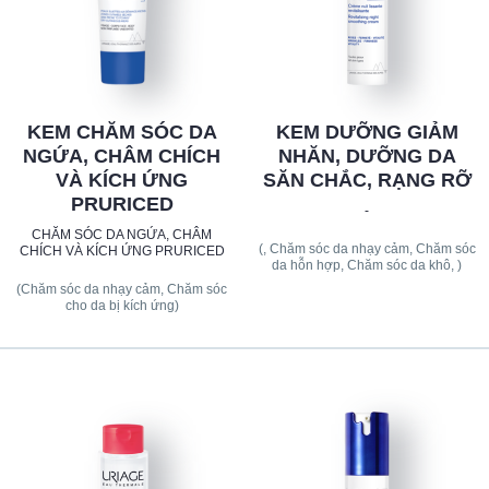
KEM CHĂM SÓC DA
KEM DƯỠNG GIẢM
NGỨA, CHÂM CHÍCH
NHĂN, DƯỠNG DA
VÀ KÍCH ỨNG
SĂN CHẮC, RẠNG RỠ
PRURICED
-
CHĂM SÓC DA NGỨA, CHÂM
(, Chăm sóc da nhạy cảm, Chăm sóc
CHÍCH VÀ KÍCH ỨNG PRURICED
da hỗn hợp, Chăm sóc da khô, )
(Chăm sóc da nhạy cảm, Chăm sóc
cho da bị kích ứng)