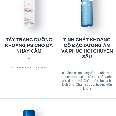
TẨY TRANG DƯỠNG
TINH CHẤT KHOÁNG
KHOÁNG PS CHO DA
CÔ ĐẶC DƯỠNG ẨM
NHẠY CẢM
VÀ PHỤC HỒI CHUYÊN
SÂU
-
-
(Chăm sóc da nhạy cảm)
(Chăm sóc da nhạy cảm, Chăm sóc
da hỗn hợp, Chăm sóc da khô, Chăm
sóc da rất khô, Chăm sóc cho da bị
kích ứng, Chăm sóc da thường đến
khô, )