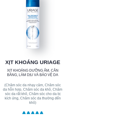
XỊT KHOÁNG URIAGE
XỊT KHOÁNG DƯỠNG ẨM, CÂN
BẰNG, LÀM DỊU VÀ BẢO VỆ DA
(Chăm sóc da nhạy cảm, Chăm sóc
da hỗn hợp, Chăm sóc da khô, Chăm
sóc da rất khô, Chăm sóc cho da bị
kích ứng, Chăm sóc da thường đến
khô)