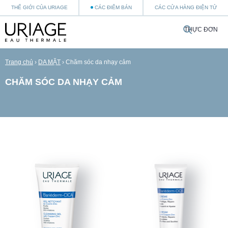
THẾ GIỚI CỦA URIAGE
CÁC ĐIỂM BÁN
CÁC CỬA HÀNG ĐIỆN TỬ
THỰC ĐƠN
Trang chủ
›
DA MẶT
›
Chăm sóc da nhạy cảm
CHĂM SÓC DA NHẠY CẢM