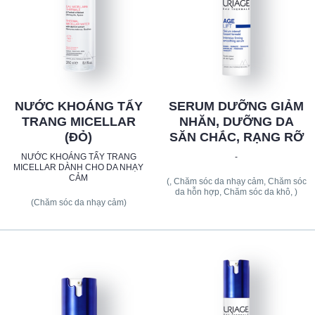
NƯỚC KHOÁNG TẨY
SERUM DƯỠNG GIẢM
TRANG MICELLAR
NHĂN, DƯỠNG DA
(ĐỎ)
SĂN CHẮC, RẠNG RỠ
NƯỚC KHOÁNG TẨY TRANG
-
MICELLAR DÀNH CHO DA NHẠY
CẢM
(, Chăm sóc da nhạy cảm, Chăm sóc
da hỗn hợp, Chăm sóc da khô, )
(Chăm sóc da nhạy cảm)