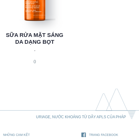
SỮA RỬA MẶT SÁNG
DA DẠNG BỌT
-
()
URIAGE, NƯỚC KHOÁNG TỪ DÃY APLS CỦA PHÁP
NHỮNG CAM KẾT
TRANG FACEBOOK