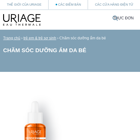
THẾ GIỚI CỦA URIAGE
CÁC ĐIỂM BÁN
CÁC CỬA HÀNG ĐIỆN TỬ
THỰC ĐƠN
Trang chủ
›
trẻ em & trẻ sơ sinh
›
Chăm sóc dưỡng ẩm da bé
CHĂM SÓC DƯỠNG ẨM DA BÉ