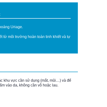
t
oáng Uriage.
t từ môi trường hoàn toàn tinh khiết và tự
oặc khu vực cần sử dụng (mắt, mũi…) và để
ấm vào da, không cần vỗ hoặc lau.