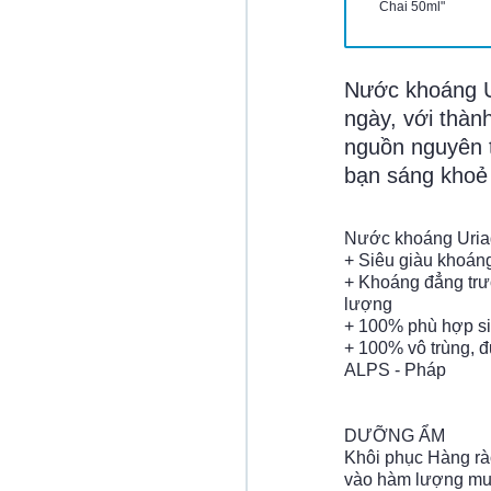
Chai 50ml"
Nước khoáng U
ngày, với thàn
nguồn nguyên t
bạn sáng khoẻ
Nước khoáng Uriage
+ Siêu giàu khoáng
+ Khoáng đẳng trư
lượng​
+ 100% phù hợp sin
+ 100% vô trùng, đ
ALPS - Pháp
DƯỠNG ẨM
Khôi phục Hàng rà
vào hàm lượng mu