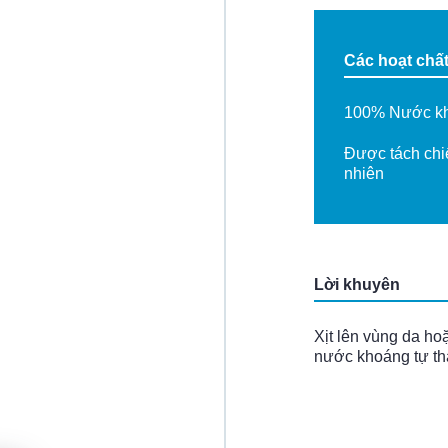
Các hoạt chấ
100% Nước kh
Được tách chiế
nhiên
Lời khuyên
Xịt lên vùng da h
nước khoáng tự th