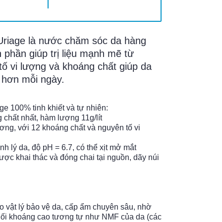
riage là nước chăm sóc da hàng
h phần giúp trị liệu mạnh mẽ từ
ố vi lượng và khoáng chất giúp da
 hơn mỗi ngày.
 100%​ tinh khiết và tự nhiên:
 chất nhất, hàm lượng 11g/lít
ơng, với 12 khoáng chất và nguyên tố vi
h lý da, độ pH = 6.7, có thể xịt mở mắt
ược khai thác và đóng chai tại nguồn, dãy núi
o vật lý bảo vệ da, cấp ẩm chuyên sâu, nhờ
ối khoáng cao tương tự như NMF của da (các