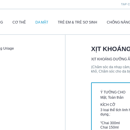
TẠP C
NG
CƠ THỂ
DA MẶT
TRẺ EM & TRẺ SƠ SINH
CHỐNG NẮN
XỊT KHOÁN
ng Uriage
XỊT KHOÁNG DƯỠNG ẨM
(Chăm sóc da nhạy cảm,
khô, Chăm sóc cho da b
Ý TƯỞNG CHO
Mặt, Toàn thân
KÍCH CỠ
3 loại thể tích linh 
dụng,:
"Chai 300ml
Chai 150ml