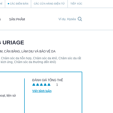
HÍ
CÁC ĐIỂM BÁN
CÁC CỬA HÀNG ĐIỆN TỬ
TIẾP XÚC
G
SẢN PHẨM
G URIAGE
, CÂN BẰNG, LÀM DỊU VÀ BẢO VỆ DA
 Chăm sóc da hỗn hợp, Chăm sóc da khô, Chăm sóc da rất
ị kích ứng, Chăm sóc da thường đến khô)
ĐÁNH GIÁ TỔNG THỂ
1
Viết bình luận
hoạt, tiện sử