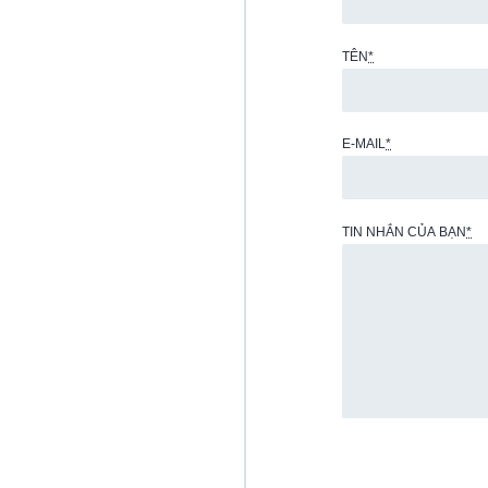
TÊN
*
E-MAIL
*
TIN NHẮN CỦA BẠN
*