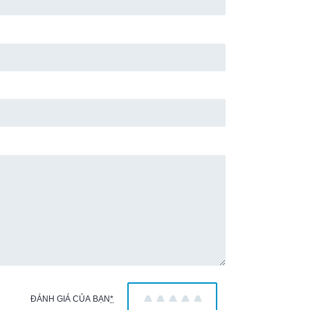
ĐÁNH GIÁ CỦA BẠN
*
1
2
3
4
5