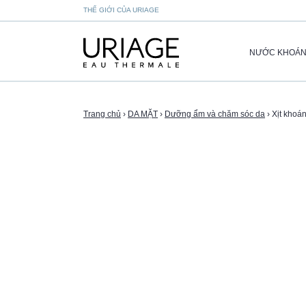
THẾ GIỚI CỦA URIAGE
NƯỚC KHOÁ
Trang chủ
›
DA MẶT
›
Dưỡng ẩm và chăm sóc da
›
Xịt khoá