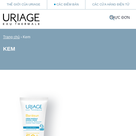
THẾ GIỚI CỦA URIAGE
CÁC ĐIỂM BÁN
CÁC CỬA HÀNG ĐIỆN TỬ
THỰC ĐƠN
Trang chủ
›
Kem
KEM