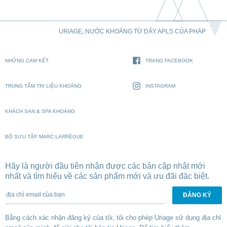
URIAGE, NƯỚC KHOÁNG TỪ DÃY APLS CỦA PHÁP
NHỮNG CAM KẾT
TRANG FACEBOOK
TRUNG TÂM TRỊ LIỆU KHOÁNG
INSTAGRAM
KHÁCH SẠN & SPA KHOÁNG
BỘ SƯU TẬP MARC LARRÈGUE
Hãy là người đầu tiên nhận được các bản cập nhật mới
nhất và tìm hiểu về các sản phẩm mới và ưu đãi đặc biệt.
địa chỉ email của bạn
Bằng cách xác nhận đăng ký của tôi, tôi cho phép Uriage sử dụng địa chỉ