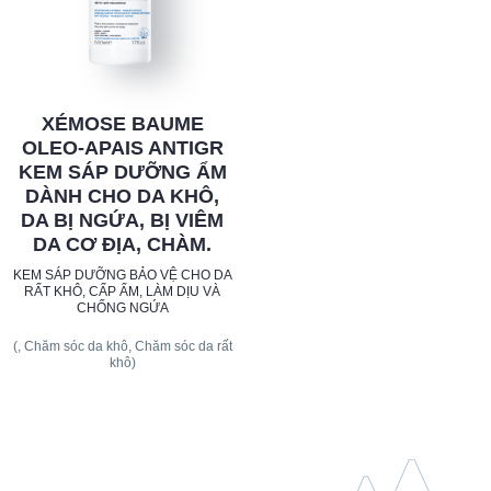
XÉMOSE BAUME
OLEO-APAIS ANTIGR
KEM SÁP DƯỠNG ẨM
DÀNH CHO DA KHÔ,
DA BỊ NGỨA, BỊ VIÊM
DA CƠ ĐỊA, CHÀM.
KEM SÁP DƯỠNG BẢO VỆ CHO DA
RẤT KHÔ, CẤP ẨM, LÀM DỊU VÀ
CHỐNG NGỨA
(, Chăm sóc da khô, Chăm sóc da rất
khô)