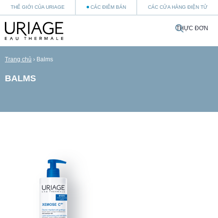
THẾ GIỚI CỦA URIAGE
CÁC ĐIỂM BÁN
CÁC CỬA HÀNG ĐIỆN TỬ
THỰC ĐƠN
Trang chủ
›
Balms
BALMS