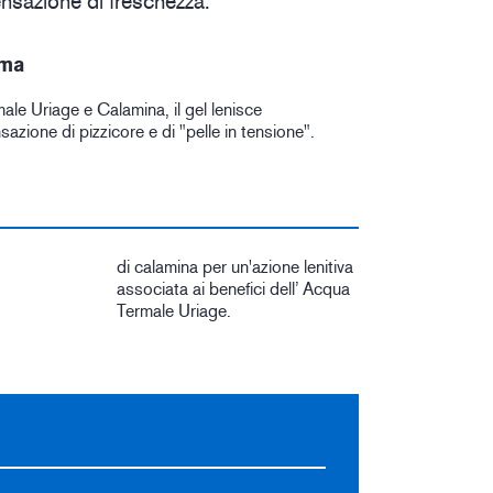
nsazione di freschezza.
lma
le Uriage e Calamina, il gel lenisce
azione di pizzicore e di "pelle in tensione".
di calamina per un'azione lenitiva
associata ai benefici dell’ Acqua
Termale Uriage.
i