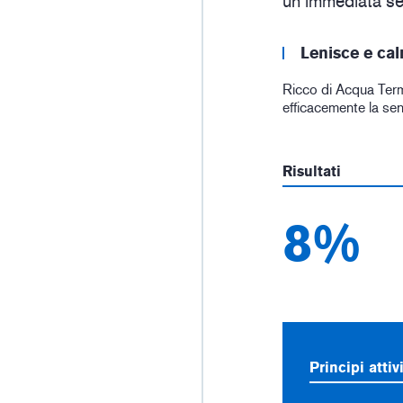
un’immediata se
Lenisce e ca
Ricco di Acqua Terma
efficacemente la sens
Risultati
8%
Principi attiv