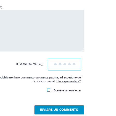
O
*
IL VOSTRO VOTO
*
1
2
3
4
5
pubblicare il mio commento su questa pagina, ad eccezione del
mio indirizzo email.
Per saperne di più
*
Ricevere la newsletter