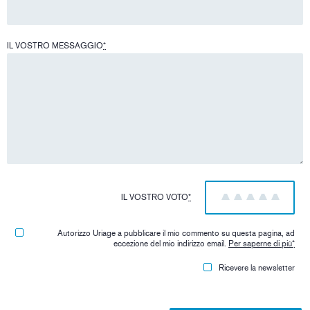
IL VOSTRO MESSAGGIO
*
IL VOSTRO VOTO
*
1
2
3
4
5
Autorizzo Uriage a pubblicare il mio commento su questa pagina, ad
eccezione del mio indirizzo email.
Per saperne di più
*
Ricevere la newsletter