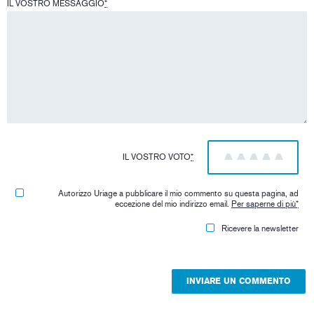
IL VOSTRO MESSAGGIO
*
IL VOSTRO VOTO
*
1
2
3
4
5
Autorizzo Uriage a pubblicare il mio commento su questa pagina, ad
eccezione del mio indirizzo email.
Per saperne di più
*
Ricevere la newsletter