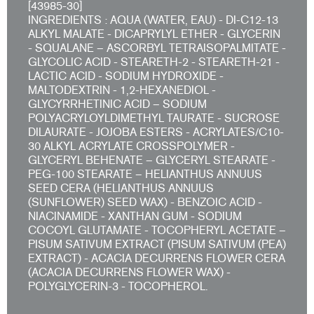
[43985-30]
INGREDIENTS : AQUA (WATER, EAU) - DI-C12-13
ALKYL MALATE - DICAPRYLYL ETHER - GLYCERIN
- SQUALANE – ASCORBYL TETRAISOPALMITATE -
GLYCOLIC ACID - STEARETH-2 - STEARETH-21 -
LACTIC ACID - SODIUM HYDROXIDE -
MALTODEXTRIN - 1,2-HEXANEDIOL -
GLYCYRRHETINIC ACID – SODIUM
POLYACRYLOYLDIMETHYL TAURATE - SUCROSE
DILAURATE - JOJOBA ESTERS - ACRYLATES/C10-
30 ALKYL ACRYLATE CROSSPOLYMER -
GLYCERYL BEHENATE – GLYCERYL STEARATE -
PEG-100 STEARATE – HELIANTHUS ANNUUS
SEED CERA (HELIANTHUS ANNUUS
(SUNFLOWER) SEED WAX) - BENZOIC ACID -
NIACINAMIDE - XANTHAN GUM - SODIUM
COCOYL GLUTAMATE - TOCOPHERYL ACETATE –
PISUM SATIVUM EXTRACT (PISUM SATIVUM (PEA)
EXTRACT) - ACACIA DECURRENS FLOWER CERA
(ACACIA DECURRENS FLOWER WAX) -
POLYGLYCERIN-3 - TOCOPHEROL.