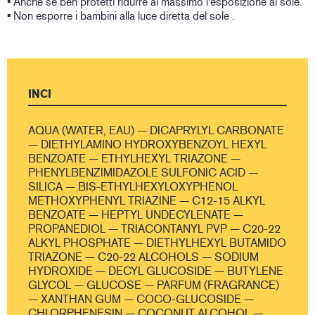
• Anche se ben protetti ridurre al massimo l'esposizione al sole.
• Non esporre i bambini alla luce diretta del sole .
INCI
AQUA (WATER, EAU) — DICAPRYLYL CARBONATE
— DIETHYLAMINO HYDROXYBENZOYL HEXYL
BENZOATE — ETHYLHEXYL TRIAZONE —
PHENYLBENZIMIDAZOLE SULFONIC ACID —
SILICA — BIS-ETHYLHEXYLOXYPHENOL
METHOXYPHENYL TRIAZINE — C12-15 ALKYL
BENZOATE — HEPTYL UNDECYLENATE —
PROPANEDIOL — TRIACONTANYL PVP — C20-22
ALKYL PHOSPHATE — DIETHYLHEXYL BUTAMIDO
TRIAZONE — C20-22 ALCOHOLS — SODIUM
HYDROXIDE — DECYL GLUCOSIDE — BUTYLENE
GLYCOL — GLUCOSE — PARFUM (FRAGRANCE)
— XANTHAN GUM — COCO-GLUCOSIDE —
CHLORPHENESIN — COCONUT ALCOHOL —