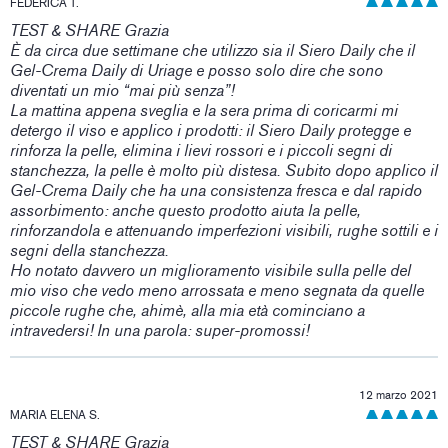
FEDERICA T.
TEST & SHARE Grazia
È da circa due settimane che utilizzo sia il Siero Daily che il
Gel-Crema Daily di Uriage e posso solo dire che sono
diventati un mio “mai più senza”!
La mattina appena sveglia e la sera prima di coricarmi mi
detergo il viso e applico i prodotti: il Siero Daily protegge e
rinforza la pelle, elimina i lievi rossori e i piccoli segni di
stanchezza, la pelle è molto più distesa. Subito dopo applico il
Gel-Crema Daily che ha una consistenza fresca e dal rapido
assorbimento: anche questo prodotto aiuta la pelle,
rinforzandola e attenuando imperfezioni visibili, rughe sottili e i
segni della stanchezza.
Ho notato davvero un miglioramento visibile sulla pelle del
mio viso che vedo meno arrossata e meno segnata da quelle
piccole rughe che, ahimè, alla mia età cominciano a
intravedersi! In una parola: super-promossi!
12 marzo 2021
MARIA ELENA S.
TEST & SHARE Grazia