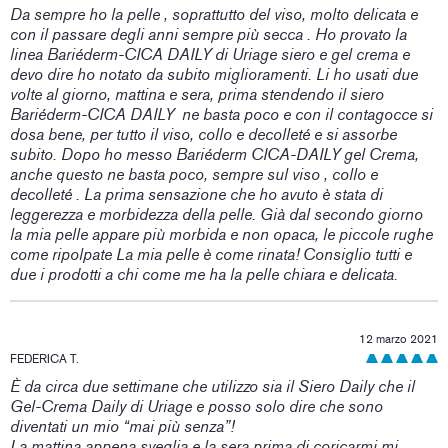
Da sempre ho la pelle , soprattutto del viso, molto delicata e
con il passare degli anni sempre più secca . Ho provato la
linea Bariéderm-CICA DAILY di Uriage siero e gel crema e
devo dire ho notato da subito miglioramenti. Li ho usati due
volte al giorno, mattina e sera, prima stendendo il siero
Bariéderm-CICA DAILY ne basta poco e con il contagocce si
dosa bene, per tutto il viso, collo e decolleté e si assorbe
subito. Dopo ho messo Bariéderm CICA-DAILY gel Crema,
anche questo ne basta poco, sempre sul viso , collo e
decolleté . La prima sensazione che ho avuto è stata di
leggerezza e morbidezza della pelle. Già dal secondo giorno
la mia pelle appare più morbida e non opaca, le piccole rughe
come ripolpate La mia pelle è come rinata! Consiglio tutti e
due i prodotti a chi come me ha la pelle chiara e delicata.
12 marzo 2021
FEDERICA T.
È da circa due settimane che utilizzo sia il Siero Daily che il
Gel-Crema Daily di Uriage e posso solo dire che sono
diventati un mio “mai più senza”!
La mattina appena sveglia e la sera prima di coricarmi mi