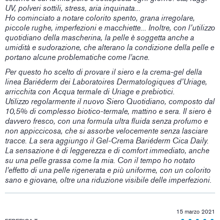
UV, polveri sottili, stress, aria inquinata...
Ho cominciato a notare colorito spento, grana irregolare,
piccole rughe, imperfezioni e macchiette... Inoltre, con l’utilizzo
quotidiano della mascherina, la pelle è soggetta anche a
umidità e sudorazione, che alterano la condizione della pelle e
portano alcune problematiche come l'acne.
Per questo ho scelto di provare il siero e la crema-gel della
linea Bariéderm dei Laboratoires Dermatologiques d’Uriage,
arricchita con Acqua termale di Uriage e prebiotici.
Utilizzo regolarmente il nuovo Siero Quotidiano, composto dal
10,5% di complesso biotico-termale, mattino e sera. Il siero è
davvero fresco, con una formula ultra fluida senza profumo e
non appiccicosa, che si assorbe velocemente senza lasciare
tracce. La sera aggiungo il Gel-Crema Bariéderm Cica Daily.
La sensazione è di leggerezza e di comfort immediato, anche
su una pelle grassa come la mia. Con il tempo ho notato
l'effetto di una pelle rigenerata e più uniforme, con un colorito
sano e giovane, oltre una riduzione visibile delle imperfezioni.
15 marzo 2021