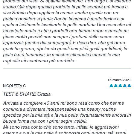
prodotto sul viso. Si spalma facilmente, non unge e si assorbe
subito.Già dopo questo prodotto la pelle sembra più fresca e
viva.Subito dopo applico la crema, anche questa con un
pratico dosatore a punta.Anche la crema è molto fresca e si
spalma facilmente lasciando la pelle morbida.Una cosa che mi
ha colpito molto è che i prodotti non hanno odori e questo mi
piace molto perchè non sempre i profumi delle creme sono
apprezzati (anche dal compagno).E devo dire, che già dopo
qualche giorno, ripetendo questi semplici gesti quotidiani, la
pelle è più luminosa, le macchie attenuate e anche le mie
rughette mi sembrano più morbide.
15 marzo 2021
NICOLETTA C.
TEST & SHARE Grazia
Arrivata a compiere 40 anni mi sono resa conto che per me
comincia a diventare indispensabile una beauty routine
specifica per la mia età e la mia pelle, fortunatamente ancora in
buona forma ma con i primi segni visibili.
Mi sono resa conto che sono tante, infatti, le aggressioni
esterne a cui la mia pelle è sottoposta ogni giorno: età, raggi