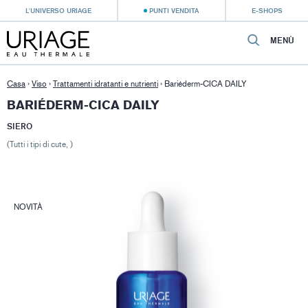
L'UNIVERSO URIAGE
PUNTI VENDITA
E-SHOPS
MENÙ
Casa
›
Viso
›
Trattamenti idratanti e nutrienti
›
Bariéderm-CICA DAILY
BARIÉDERM-CICA DAILY
SIERO
(Tutti i tipi di cute, )
NOVITÀ