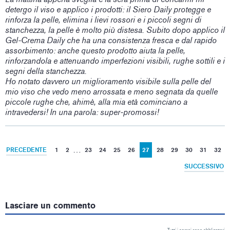
detergo il viso e applico i prodotti: il Siero Daily protegge e
rinforza la pelle, elimina i lievi rossori e i piccoli segni di
stanchezza, la pelle è molto più distesa. Subito dopo applico il
Gel-Crema Daily che ha una consistenza fresca e dal rapido
assorbimento: anche questo prodotto aiuta la pelle,
rinforzandola e attenuando imperfezioni visibili, rughe sottili e i
segni della stanchezza.
Ho notato davvero un miglioramento visibile sulla pelle del
mio viso che vedo meno arrossata e meno segnata da quelle
piccole rughe che, ahimè, alla mia età cominciano a
intravedersi! In una parola: super-promossi!
…
PRECEDENTE
1
2
23
24
25
26
27
28
29
30
31
32
SUCCESSIVO
Lasciare un commento