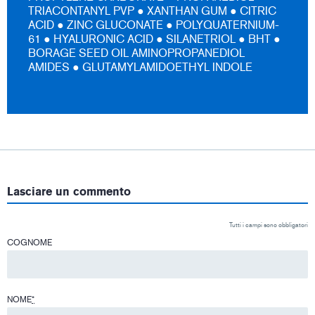
TRIACONTANYL PVP ● XANTHAN GUM ● CITRIC
ACID ● ZINC GLUCONATE ● POLYQUATERNIUM-
61 ● HYALURONIC ACID ● SILANETRIOL ● BHT ●
BORAGE SEED OIL AMINOPROPANEDIOL
AMIDES ● GLUTAMYLAMIDOETHYL INDOLE
Lasciare un commento
Tutti i campi sono obbligatori
COGNOME
NOME
*