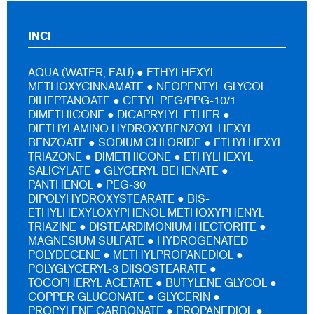
INCI
AQUA (WATER, EAU) ● ETHYLHEXYL
METHOXYCINNAMATE ● NEOPENTYL GLYCOL
DIHEPTANOATE ● CETYL PEG/PPG-10/1
DIMETHICONE ● DICAPRYLYL ETHER ●
DIETHYLAMINO HYDROXYBENZOYL HEXYL
BENZOATE ● SODIUM CHLORIDE ● ETHYLHEXYL
TRIAZONE ● DIMETHICONE ● ETHYLHEXYL
SALICYLATE ● GLYCERYL BEHENATE ●
PANTHENOL ● PEG-30
DIPOLYHYDROXYSTEARATE ● BIS-
ETHYLHEXYLOXYPHENOL METHOXYPHENYL
TRIAZINE ● DISTEARDIMONIUM HECTORITE ●
MAGNESIUM SULFATE ● HYDROGENATED
POLYDECENE ● METHYLPROPANEDIOL ●
POLYGLYCERYL-3 DIISOSTEARATE ●
TOCOPHERYL ACETATE ● BUTYLENE GLYCOL ●
COPPER GLUCONATE ● GLYCERIN ●
PROPYLENE CARBONATE ● PROPANEDIOL ●