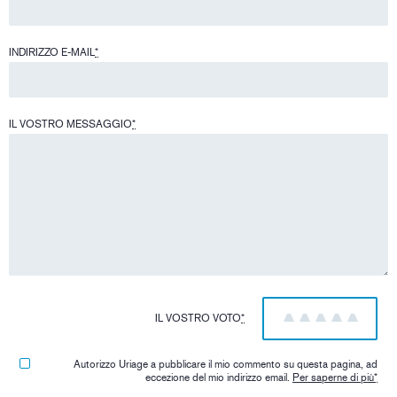
INDIRIZZO E-MAIL
*
IL VOSTRO MESSAGGIO
*
IL VOSTRO VOTO
*
1
2
3
4
5
Autorizzo Uriage a pubblicare il mio commento su questa pagina, ad
eccezione del mio indirizzo email.
Per saperne di più
*