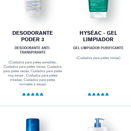
DESODORANTE
HYSÉAC - GEL
PODER 3
LIMPIADOR
DESODORANTE ANTI-
GEL LIMPIADOR PURIFICANTE
TRANSPIRANTE
(Cuidados para pieles mixtas)
(Cuidados para pieles sensibles,
Cuidados para pieles mixtas, Cuidados
para pieles secas, Cuidados para pieles
muy secas , Cuidados para pieles
irritadas, Cuidados para pieles
normales a secas)