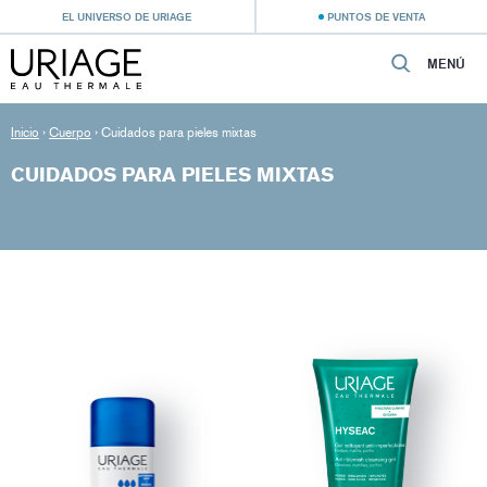
EL UNIVERSO DE URIAGE
PUNTOS DE VENTA
MENÚ
Inicio
›
Cuerpo
›
Cuidados para pieles mixtas
CUIDADOS PARA PIELES MIXTAS