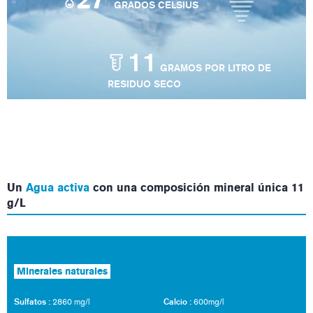
°
GRADOS CELSIUS
11
GRAMOS POR LITRO DE
RESIDUO SECO
Un
Agua activa
con una composición mineral única 11
g/L
Minerales naturales
Sulfatos :
Calcio :
2860 mg/l
600mg/l