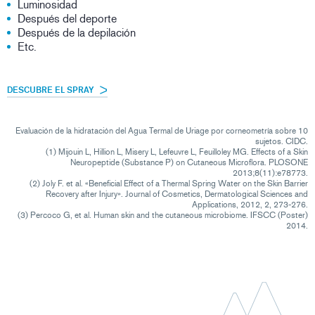
Luminosidad
Después del deporte
Después de la depilación
Etc.
DESCUBRE EL SPRAY
Evaluación de la hidratación del Agua Termal de Uriage por corneometría sobre 10
sujetos. CIDC.
(1) Mijouin L, Hillion L, Misery L, Lefeuvre L, Feuilloley MG. Effects of a Skin
Neuropeptide (Substance P) on Cutaneous Microflora. PLOSONE
2013;8(11):e78773.
(2) Joly F. et al. «Beneficial Effect of a Thermal Spring Water on the Skin Barrier
Recovery after Injury». Journal of Cosmetics, Dermatological Sciences and
Applications, 2012, 2, 273-276.
(3) Percoco G, et al. Human skin and the cutaneous microbiome. IFSCC (Poster)
2014.