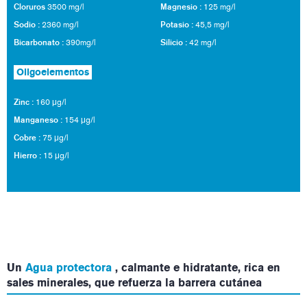
Cloruros
Magnesio :
3500 mg/l
125 mg/l
Sodio :
Potasio :
2360 mg/l
45,5 mg/l
Bicarbonato :
Silicio :
390mg/l
42 mg/l
Oligoelementos
Zinc :
160 μg/l
Manganeso :
154 μg/l
Cobre :
75 μg/l
Hierro :
15 μg/l
Un
Agua protectora
, calmante e hidratante, rica en
sales minerales, que refuerza la barrera cutánea