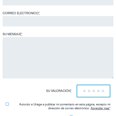
CORREO ELECTRONICO
*
SU MENSAJE
*
SU VALORACIÓN
*
1
2
3
4
5
Autorizo ​​a Uriage a publicar mi comentario en esta página, excepto mi
dirección de correo electrónico.
Aprender mas
*