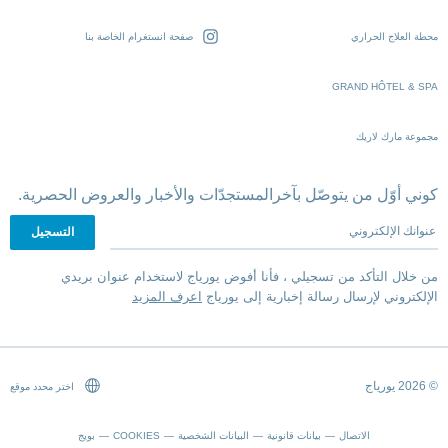
محطة العلاج الحراري
صفحة انستغرام الخاصة بنا
GRAND HÔTEL & SPA
مجموعة مارك لاريك
كوني أوّل من يتوصّل بآخرالمستجدّات والأخبار والعروض الحصرية.
عنوانك الإلكتروني
من خلال التأكد من تسجيلي ، فأنا أفوض يورياج لاستخدام عنوان بريدي
الإلكتروني لإرسال رسالة إخبارية إلى يورياج
اعرف المزيد
© 2026 يورياج
اختر محدد موقع
الاتصال
بيانات قانونية
البيانات الشخصية
COOKIES
بويج