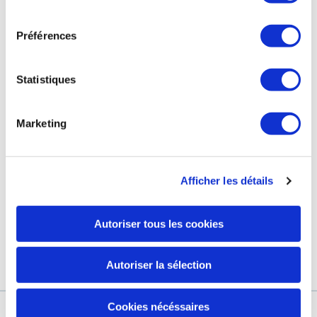
consentement
Préférences
التزاماتنا
صفحة الفيسبوك الخاصة بنا
محطة العلاج الحراري
صفحة انستغرام الخاصة بنا
Statistiques
GRAND HÔTEL & SPA
Marketing
مجموعة مارك لاريك
Afficher les détails
كوني أوّل من يتوصّل بآخرالمستجدّات والأخبار والعروض الحصرية.
عنوانك الإلكتروني
Autoriser tous les cookies
من خلال التأكد من تسجيلي ، فأنا أفوض يورياج لاستخدام عنوان بريدي
الإلكتروني لإرسال رسالة إخبارية إلى يورياج
اعرف المزيد
Autoriser la sélection
Cookies nécéssaires