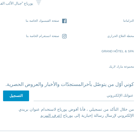
يورياج "جبال الألب الف
التزاماتنا
صفحة الفيسبوك الخاصة بنا
محطة العلاج الحراري
صفحة انستغرام الخاصة بنا
GRAND HÔTEL & SPA
مجموعة مارك لاريك
كوني أوّل من يتوصّل بآخرالمستجدّات والأخبار والعروض الحصرية.
عنوانك الإلكتروني
من خلال التأكد من تسجيلي ، فأنا أفوض يورياج لاستخدام عنوان بريدي
الإلكتروني لإرسال رسالة إخبارية إلى يورياج
اعرف المزيد