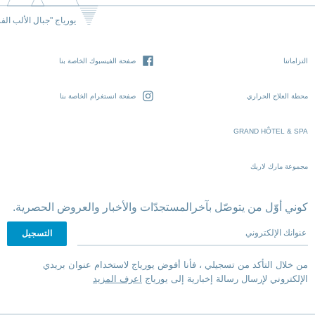
يورياج "جبال الألب الف
التزاماتنا
صفحة الفيسبوك الخاصة بنا
محطة العلاج الحراري
صفحة انستغرام الخاصة بنا
GRAND HÔTEL & SPA
مجموعة مارك لاريك
كوني أوّل من يتوصّل بآخرالمستجدّات والأخبار والعروض الحصرية.
عنوانك الإلكتروني
من خلال التأكد من تسجيلي ، فأنا أفوض يورياج لاستخدام عنوان بريدي
الإلكتروني لإرسال رسالة إخبارية إلى يورياج
اعرف المزيد