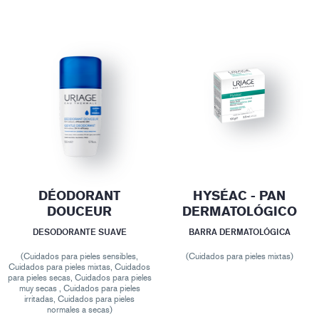
DÉODORANT
HYSÉAC - PAN
DOUCEUR
DERMATOLÓGICO
DESODORANTE SUAVE
BARRA DERMATOLÓGICA
(Cuidados para pieles sensibles,
(Cuidados para pieles mixtas)
Cuidados para pieles mixtas, Cuidados
para pieles secas, Cuidados para pieles
muy secas , Cuidados para pieles
irritadas, Cuidados para pieles
normales a secas)