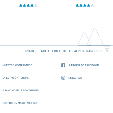
URIAGE, EL AGUA TERMAL DE LOS ALPES FRANCESES
NUESTRO COMPROMISO
LA PÁGINA DE FACEBOOK
LA ESTACIÓN TERMAL
INSTAGRAM
GRAND HOTEL & SPA THERMAL
COLECCIÓN MARC LARRÈGUE