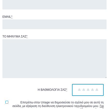
EMAIL
*
ΤΟ ΜΉΝΥΜΆ ΣΑΣ
*
Η ΒΑΘΜΟΛΟΓΊΑ ΣΑΣ
*
1
2
3
4
5
Επιτρέπω στην Uriage να δημοσιεύσει το σχόλιό μου σε αυτή τη
σελίδα, με εξαίρεση τη διεύθυνση ηλεκτρονικού ταχυδρομείου μου.
Για