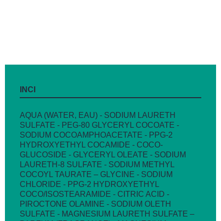
INCI
AQUA (WATER, EAU) - SODIUM LAURETH
SULFATE - PEG-80 GLYCERYL COCOATE -
SODIUM COCOAMPHOACETATE - PPG-2
HYDROXYETHYL COCAMIDE - COCO-
GLUCOSIDE - GLYCERYL OLEATE - SODIUM
LAURETH-8 SULFATE - SODIUM METHYL
COCOYL TAURATE – GLYCINE - SODIUM
CHLORIDE - PPG-2 HYDROXYETHYL
COCO/ISOSTEARAMIDE - CITRIC ACID -
PIROCTONE OLAMINE - SODIUM OLETH
SULFATE - MAGNESIUM LAURETH SULFATE –