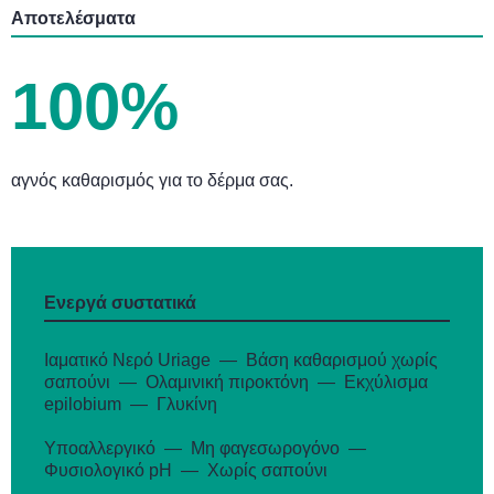
Αποτελέσματα
100%
αγνός καθαρισμός για το δέρμα σας.
Ενεργά συστατικά
Ιαματικό Νερό Uriage
Βάση καθαρισμού χωρίς
σαπούνι
Ολαμινική πιροκτόνη
Εκχύλισμα
epilobium
Γλυκίνη
Υποαλλεργικό
Μη φαγεσωρογόνο
Φυσιολογικό pH
Χωρίς σαπούνι