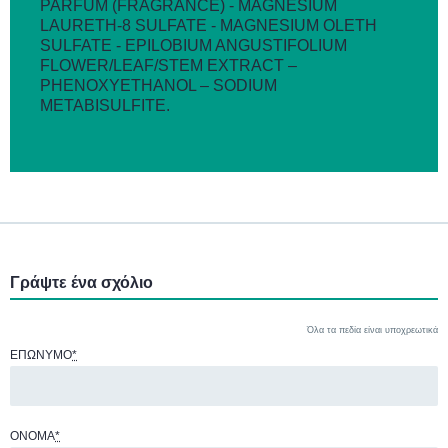
PARFUM (FRAGRANCE) - MAGNESIUM
LAURETH-8 SULFATE - MAGNESIUM OLETH
SULFATE - EPILOBIUM ANGUSTIFOLIUM
FLOWER/LEAF/STEM EXTRACT –
PHENOXYETHANOL – SODIUM
METABISULFITE.
Γράψτε ένα σχόλιο
Όλα τα πεδία είναι υποχρεωτικά
ΕΠΏΝΥΜΟ
*
ΌΝΟΜΑ
*