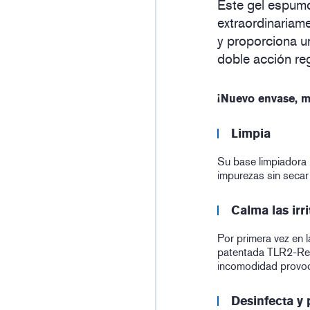
Este gel espumo
extraordinariame
y proporciona u
doble acción re
¡Nuevo envase, m
Limpia
Su base limpiadora u
impurezas sin secar l
Calma las irr
Por primera vez en l
patentada TLR2-Regu
incomodidad provoc
Desinfecta y 