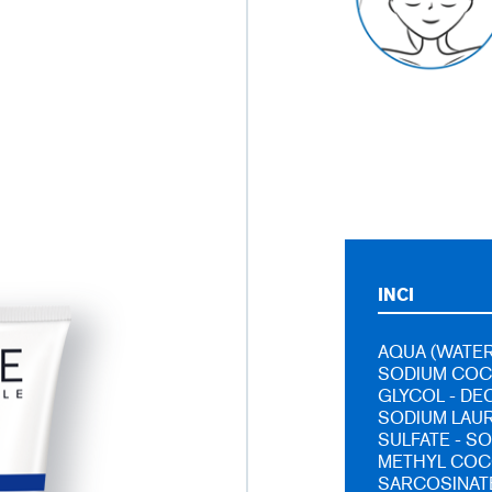
INCI
AQUA (WATER
SODIUM COC
GLYCOL - DE
SODIUM LAUR
SULFATE - S
METHYL COCO
SARCOSINATE