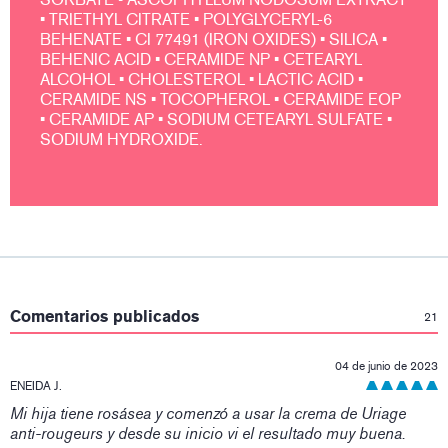
• TRIETHYL CITRATE • POLYGLYCERYL-6
BEHENATE • CI 77491 (IRON OXIDES) • SILICA •
BEHENIC ACID • CERAMIDE NP • CETEARYL
ALCOHOL • CHOLESTEROL • LACTIC ACID •
CERAMIDE NS • TOCOPHEROL • CERAMIDE EOP
• CERAMIDE AP • SODIUM CETEARYL SULFATE •
SODIUM HYDROXIDE.
:
Comentarios publicados
21
04 de junio de 2023
ENEIDA J.
Mi hija tiene rosásea y comenzó a usar la crema de Uriage
anti-rougeurs y desde su inicio vi el resultado muy buena.