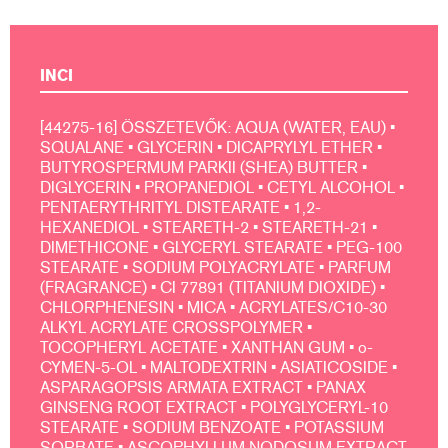
INCI
[44275-16] ÖSSZETEVŐK: AQUA (WATER, EAU) •
SQUALANE • GLYCERIN • DICAPRYLYL ETHER •
BUTYROSPERMUM PARKII (SHEA) BUTTER •
DIGLYCERIN • PROPANEDIOL • CETYL ALCOHOL •
PENTAERYTHRITYL DISTEARATE • 1,2-
HEXANEDIOL • STEARETH-2 • STEARETH-21 •
DIMETHICONE • GLYCERYL STEARATE • PEG-100
STEARATE • SODIUM POLYACRYLATE • PARFUM
(FRAGRANCE) • CI 77891 (TITANIUM DIOXIDE) •
CHLORPHENESIN • MICA • ACRYLATES/C10-30
ALKYL ACRYLATE CROSSPOLYMER •
TOCOPHERYL ACETATE • XANTHAN GUM • o-
CYMEN-5-OL • MALTODEXTRIN • ASIATICOSIDE •
ASPARAGOPSIS ARMATA EXTRACT • PANAX
GINSENG ROOT EXTRACT • POLYGLYCERYL-10
STEARATE • SODIUM BENZOATE • POTASSIUM
SORBATE • ASCOPHYLLUM NODOSUM EXTRACT