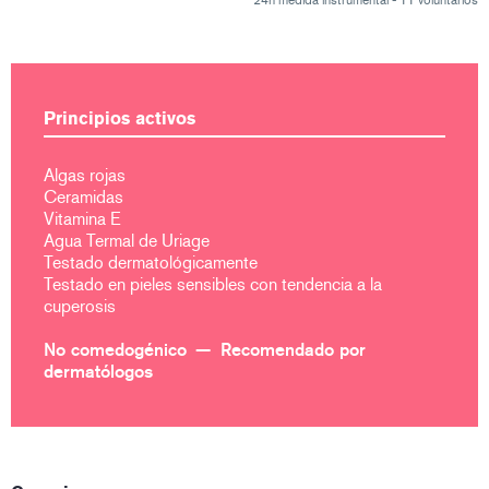
Principios activos
Algas rojas
Ceramidas
Vitamina E
Agua Termal de Uriage
Testado dermatológicamente
Testado en pieles sensibles con tendencia a la
cuperosis
No comedogénico
Recomendado por
dermatólogos