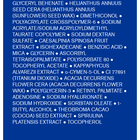
GLYCERYL BEHENATE ● HELIANTHUS ANNUUS
SEED CERA (HELIANTHUS ANNUUS
(SUNFLOWER) SEED WAX) ● DIMETHICONOL ●
POLYACRYLATE CROSSPOLYMER-6 ● SODIUM
ACRYLATE/SODIUM ACRYLOYLDIMETHYL
TAURATE COPOLYMER ● SODIUM DEXTRAN
SULFATE ● CAESALPINIA SPINOSA FRUIT
EXTRACT ● ISOHEXADECANE ● BENZOIC ACID ●
MICA ● GLYCERIN ● ASCORBYL
TETRAISOPALMITATE ● POLYSORBATE 80 ●
TOCOPHERYL ACETATE ● KAPPAPHYCUS
ALVAREZII EXTRACT ● o-CYMEN-5-OL ● CI 77891
(TITANIUM DIOXIDE) ● ACACIA DECURRENS
FLOWER CERA (ACACIA DECURRENS FLOWER
WAX) ● POLYGLYCERIN-3 ● RETINYL PALMITATE ●
ADENOSINE ● SODIUM HYALURONATE ●
SODIUM HYDROXIDE ● SORBITAN OLEATE ● t-
BUTYL ALCOHOL ● THEOBROMA CACAO
(COCOA) SEED EXTRACT ● SPIRULINA
PLATENSIS EXTRACT ● TOCOPHEROL