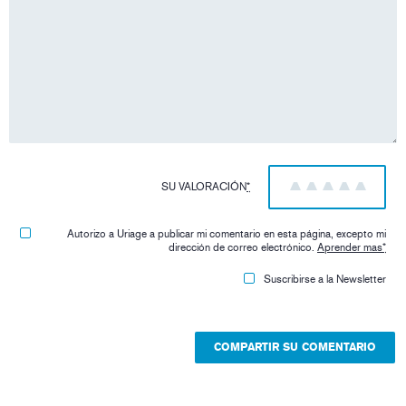
SU VALORACIÓN
*
1
2
3
4
5
Autorizo ​​a Uriage a publicar mi comentario en esta página, excepto mi
dirección de correo electrónico.
Aprender mas
*
Suscribirse a la Newsletter