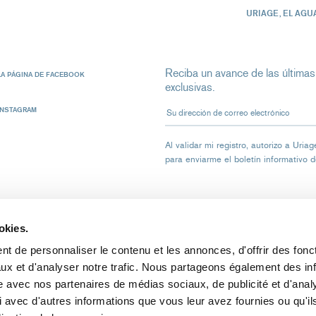
URIAGE, EL AGU
Reciba un avance de las últimas
LA PÁGINA DE FACEBOOK
exclusivas.
Su dirección de correo electrón
INSTAGRAM
Al validar mi registro, autorizo ​​a Ur
para enviarme el boletín informativo 
okies.
t de personnaliser le contenu et les annonces, d'offrir des fonct
ux et d'analyser notre trafic. Nous partageons également des in
CTO
AVISO LEGAL
DATOS PERSONALES
COOKIES
PUIG
site avec nos partenaires de médias sociaux, de publicité et d'anal
 avec d'autres informations que vous leur avez fournies ou qu'il