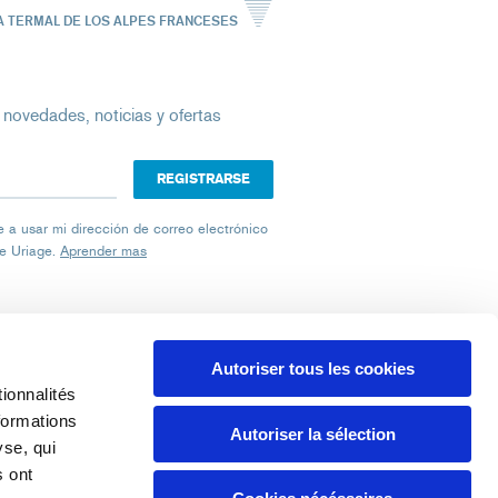
A TERMAL DE LOS ALPES FRANCESES
 novedades, noticias y ofertas
ico
iage a usar mi dirección de correo electrónico
de Uriage.
Aprender mas
Autoriser tous les cookies
ionnalités
formations
SELECCIONE UN LOCALIZADOR
Autoriser la sélection
yse, qui
s ont