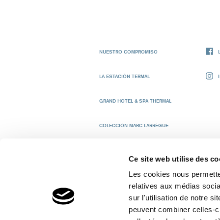
NUESTRO COMPROMISO
LA ESTACIÓN TERMAL
GRAND HOTEL & SPA THERMAL
COLECCIÓN MARC LARRÈGUE
Ce site web utilise des co
Les cookies nous permetten
© 2026 Uriage
relatives aux médias socia
CONTA
sur l'utilisation de notre 
peuvent combiner celles-ci