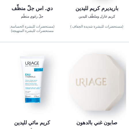
باريديرم كريم لليدين
دي. اس جلّ منظّف
كريم عازل وملطّف لليدين
جلّ رغوي منظّم
(مستحضرات للبشرة شديدة الجفاف )
(مستحضرات للبشرة الحساسة,
مستحضرات للبشرة المتهيجة)
صابون غني بالدهون
كريم مائي لليدين