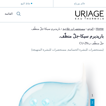
عالم يورياج
نقاط البيع
القائمة
Home
›
الوجه
›
مستحضرات علاجية
›
باريديرم سيكا-جلّ منظّف.
باريديرم سيكا-جلّ منظّف.
جلّ منظّف بCU-ZN
(مستحضرات للبشرة الحساسة, مستحضرات للبشرة المتهيجة)
1
2