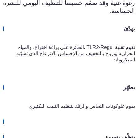
رغوة غنية وقد صمّم خصيصا للتنظيف اليومي للبشرة
الحساسة.
يهدّئ
تقوم تقنية TLR2-Regul ،الحائزة على براءة اختراع، والمياه
الحرارية يورياج بالتخفيف من الإحساس بالانزعاج الذي تسبّبه
الميكروبات.
يطهّر
يقوم غلوكونات النحاس والزنك بتنظيم النبيت البكتيري.
ينظّف بنعومة