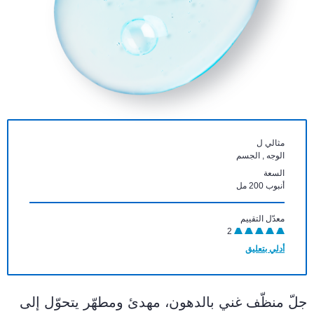
مثالي ل
الوجه , الجسم
السعة
أنبوب 200 مل
معدّل التقييم
2
أدلي بتعليق
جلّ منظّف غني بالدهون، مهدئ ومطهّر يتحوّل إلى