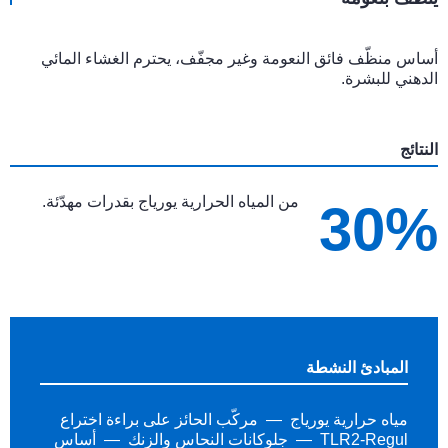
أساس منظّف فائق النعومة وغير مجفّف، يحترم الغشاء المائي
الدهني للبشرة.
النتائج
من المياه الحرارية يورياج بقدرات مهدّئة.
30%
المبادئ النشطة
مياه حرارية يورياج
مركّب الحائز على براءة اختراع
TLR2-Regul
جلوكانات النحاس والزنك
أساس