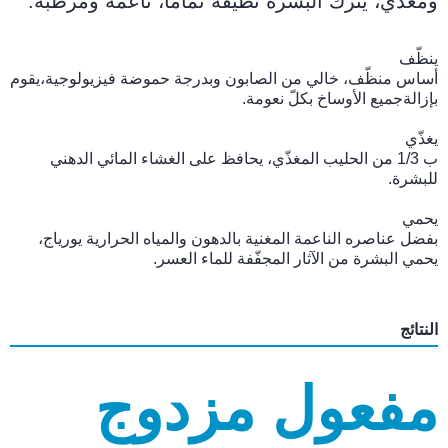
ومغذي، يترك البشرة نظيفة تماما، ناعمة ومرطّبة.
ينظّف
أساس منظّف، خالي من الصابون وبدرجة حموضة فيزيولوجية،يقوم
بإزالةجميع الأوساخ بكلّ نعومة.
يغذّي
ب 1/3 من الحليب المغذّي، يحافظ على الغشاء المائي الدهني
للبشرة.
يحمي
بفضل عناصره الناعمة المغنية بالدهون والمياه الحرارية يورياج،
يحمي البشرة من الآثار المجفّفة للماء العسر.
النتائج
مفعول مزدوج