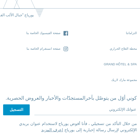
يورياج "جبال الألب الف
التزاماتنا
صفحة الفيسبوك الخاصة بنا
محطة العلاج الحراري
صفحة انستغرام الخاصة بنا
GRAND HÔTEL & SPA
مجموعة مارك لاريك
كوني أوّل من يتوصّل بآخرالمستجدّات والأخبار والعروض الحصرية.
عنوانك الإلكتروني
من خلال التأكد من تسجيلي ، فأنا أفوض يورياج لاستخدام عنوان بريدي
الإلكتروني لإرسال رسالة إخبارية إلى يورياج
اعرف المزيد