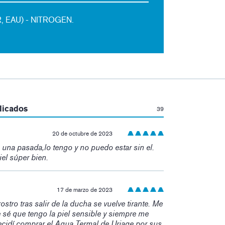
 EAU) - NITROGEN.
:
licados
39
20 de octubre de 2023
 una pasada,lo tengo y no puedo estar sin el.
iel súper bien.
17 de marzo de 2023
stro tras salir de la ducha se vuelve tirante. Me
sé que tengo la piel sensible y siempre me
Decidí comprar el Agua Termal de Uriage por sus