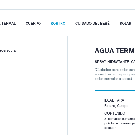
A TERMAL
CUERPO
ROSTRO
CUIDADO DEL BEBÉ
SOLAR
AGUA TERM
reparadora
SPRAY HIDRATANTE, 
(Cuidados para pieles sen
secas, Cuidados para piel
pieles normales a secas)
IDEAL PARA
Rostro, Cuerpo
CONTENIDO
3 formatos sumame
prácticos, ideales p
ocasión :