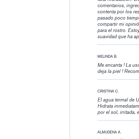
comentarios, ingred
contenta por los re
pasado poco tiempo
compartir mi opini
para el rostro. Est
suavidad que ha ap
MELINDA B.
Me encanta ! La us
deja la piel ! Reco
CRISTINA C.
El agua termal de U
Hidrata inmediatam
por el sol, irritada,
ALMUDENA A.