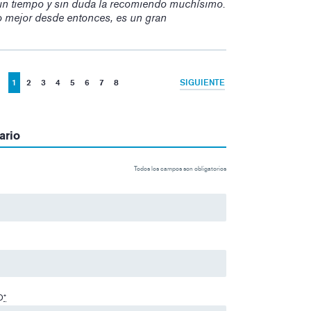
o un tiempo y sin duda la recomiendo muchísimo.
o mejor desde entonces, es un gran
1
2
3
4
5
6
7
8
SIGUIENTE
ario
Todos los campos son obligatorios
O
*