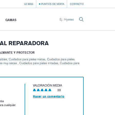
LE MAG
PUNTOS DE VENTA
CONTACTO
GAMAS
AL REPARADORA
CALMANTE Y PROTECTOR
sibles, Cuidados para pieles mixtas, Cuidados para pieles
es muy secas , Cuidados para pieles irritadas, Cuidados para
VALORACIÓN MEDIA
39
Hacer un comentario
nte
ara cualquier