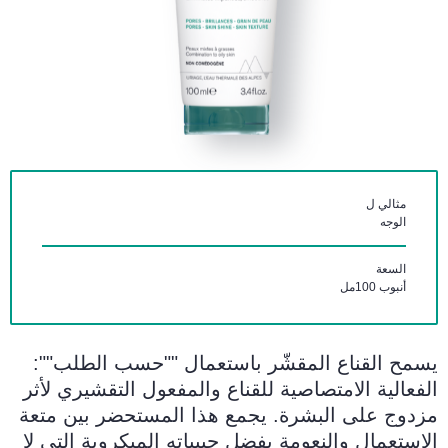
مثالي ل
الوجه
السعة
أنبوب 100مل
يسمح القناع المقشّر باستعمال ""حسب الطلب"":
الفعالية الامتصاصية للقناع والمفعول التقشيري لأثر
مزدوج على البشرة. يجمع هذا المستحضر بين متعة
الاستعمال والنعومة بفضل حبيباته الميكروية التي لا