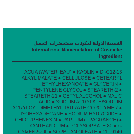
التسمية الدولية لمكونات مستحضرات التجميل
International Nomenclature of Cosmetic
Ingredient
AQUA (WATER, EAU) ● KAOLIN ● DI-C12-13
ALKYL MALATE ● CELLULOSE ● CETEARYL
ETHYLHEXANOATE ● GLYCERIN ●
PENTYLENE GLYCOL ● STEARETH-2 ●
STEARETH-21 ● CETYL ALCOHOL ● MALIC
ACID ● SODIUM ACRYLATE/SODIUM
ACRYLOYLDIMETHYL TAURATE COPOLYMER ●
ISOHEXADECANE ● SODIUM HYDROXIDE ●
CHLORPHENESIN ● PARFUM (FRAGRANCE) ●
XANTHAN GUM ● POLYSORBATE 80 ● o-
CYMEN-5-OL ● SORBITAN OLEATE ● CI 19140