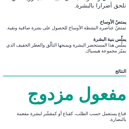
تلحق أضرارا بالبشرة.
يمتصّ الأوساخ
تمتصّ عناصره النشطة الأوساخ للحصول على بشرة صافية ونقية.
يملّس بنية البشرة
يملّس هذا المستحضر البشرة ويمنحها التألّق والعطر الخفيف الذي
يميّز مجموعة هيسياك.
النتائج
مفعول مزدوج
قناع يستعمل حسب الطلب، كقناع أو كمقشّر لبشرة مفعمة
بالنضارة.