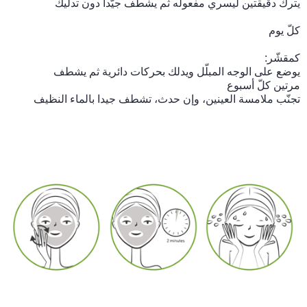
يترك دقيقتين ليسري مفعوله ثم يشطف جيّدا دون تدليك
كلّ يوم
كمقشّر:
يوضع على الوجه المبلّل ويدلك بحركات دائرية ثم يشطف
مرتين كلّ أسبوع
تجنّب ملامسة العينين، وإن حدث، تشطف جيدا بالماء النظيف