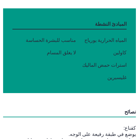
المبادئ النشطة
المياه الحرارية يورياج
مناسب للبشرة الحساسة
كاولين
لا يغلق المسام
استرات حمض الماليك
غليسيرين
نصائح
كقناع:
يوضع في طبقة رفيعة على الوجه.