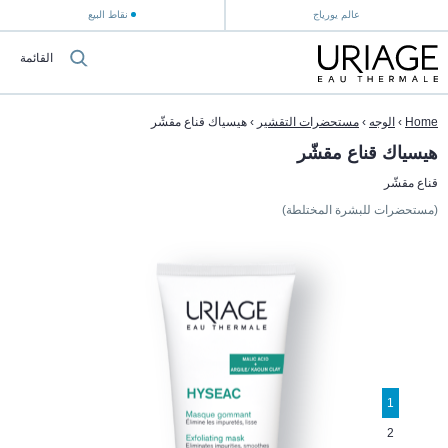
عالم يورياج
نقاط البيع
القائمة
Home
›
الوجه
›
مستحضرات التقشير
›
هيسياك قناع مقشّر
هيسياك قناع مقشّر
قناع مقشّر
(مستحضرات للبشرة المختلطة)
1
2