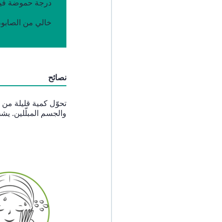
درجة حموضة فيز
خالي من الصابو
نصائح
تحوّل كمية قليلة من 
والجسم المبلّلين. ي