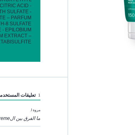
ITRIC ACID -
TH SULFATE -
TE – PARFUM
H-8 SULFATE
 - EPILOBIUM
M EXTRACT –
ABISULFITE.
تعليقات المستخدم
1
مروة ا.
ما الفرق بين الcreme وال gel في هذا الغسول ؟