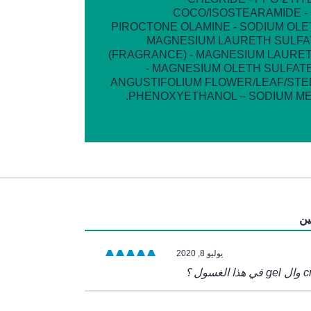
COCO/ISOSTEARAMIDE - C
PIROCTONE OLAMINE - SODIUM OLE
MAGNESIUM LAURETH SULFA
(FRAGRANCE) - MAGNESIUM LAURET
- MAGNESIUM OLETH SULFATE
ANGUSTIFOLIUM FLOWER/LEAF/STE
PHENOXYETHANOL – SODIUM MET
:
ين
يوليو 8, 2020