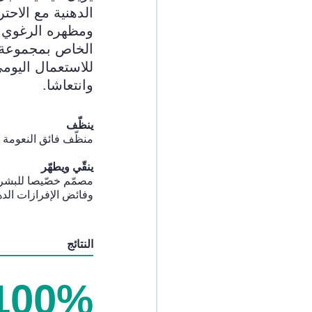
الدهنية مع الاحتر
ومظهره الرغوي 
الخاص بمجموعة 
للاستعمال اليوم
وانتعاشا.
ينظّف
منظّف فائق النعومة 
ينقّي ويطهّر
مصمّم خصّيصا للبشرة 
وفائض الإفرازات الده
النتائج
100%