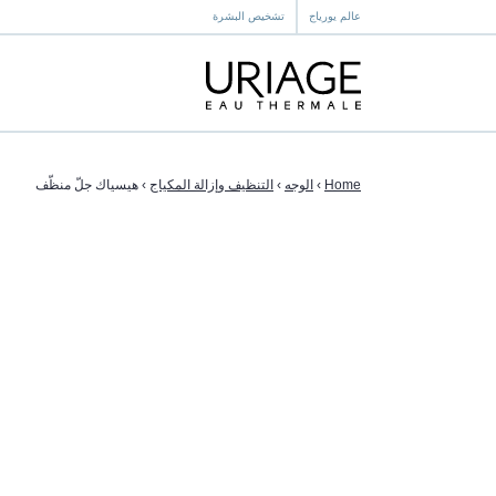
عالم يورياج
تشخيص البشرة
Home
›
الوجه
›
التنظيف وإزالة المكياج
›
هيسياك جلّ منظّف