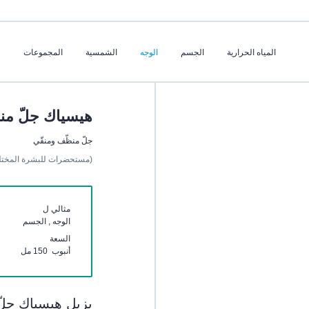
المياه الحرارية
الجسم
الوجه
الشمسية
المجموعات
هيسياك جلّ من
جلّ منظّف ومنقّي
(مستحضرات للبشرة المختل
مثالي ل
الوجه , الجسم
السعة
أنبوب 150 مل
يزيل هيسياك جلّ