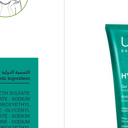
ic Ingredient
RETH SULFATE
ATE - SODIUM
YDROXYETHYL
 - GLYCERYL
ATE - SODIUM
NE - SODIUM
YDROXYETHYL