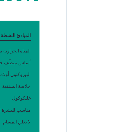
المبادئ النشطة
المياه الحرارية ي
أساس منظّف خا
البيروكتون أولام
خلاصة السنفية
غليكوكول
مناسب للبشرة 
لا يغلق المسام