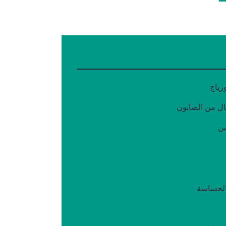
ورياج
ل من الصابون
ين
الحساسة