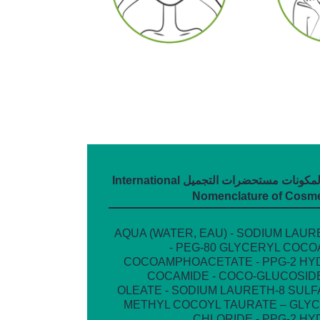
التسمية الدولية لمكونات مستحضرات التجميل International
Nomenclature of Cosmet
AQUA (WATER, EAU) - SODIUM LAU
- PEG-80 GLYCERYL COCO
COCOAMPHOACETATE - PPG-2 H
COCAMIDE - COCO-GLUCOSIDE
OLEATE - SODIUM LAURETH-8 SULF
METHYL COCOYL TAURATE – GLYCI
CHLORIDE - PPG-2 H