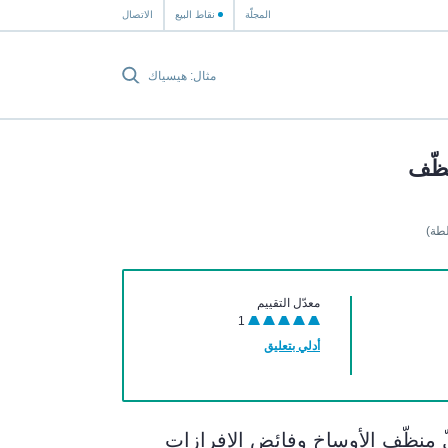
المجلّة
نقاط البيع
الاتصال
ظّف
طة)
معدّل التقييم
1
أدلي بتعليق
 منظّف الأوساخ وفائض الإفرازات