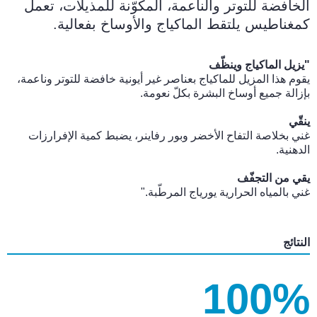
الخافضة للتوتر والناعمة، المكوّنة للمذيلات، تعمل
كمغناطيس يلتقط الماكياج والأوساخ بفعالية.
"يزيل الماكياج وينظّف
يقوم هذا المزيل للماكياج بعناصر غير أيونية خافضة للتوتر وناعمة،
بإزالة جميع أوساخ البشرة بكلّ نعومة.
ينقّي
غني بخلاصة التفاح الأخضر وبور رفاينر، يضبط كمية الإفرارزات
الدهنية.
يقي من التجفّف
غني بالمياه الحرارية يورياج المرطّبة."
النتائج
100%