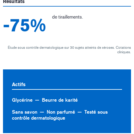
Résultats
de tiraillements.
-75%
Étude sous contrôle dermatologique sur 30 sujets atteints de xéroses. Cotations
cliniques.
Actifs
Glycérine
Beurre de karité
Sans savon
Non parfumé
Testé sous
contrôle dermatologique