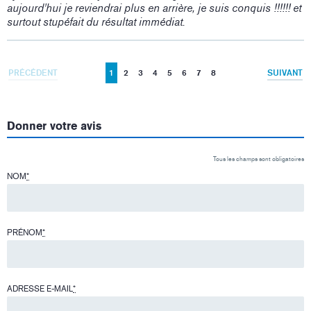
aujourd'hui je reviendrai plus en arrière, je suis conquis !!!!!! et
surtout stupéfait du résultat immédiat.
PRÉCÉDENT
1
2
3
4
5
6
7
8
SUIVANT
Donner votre avis
Tous les champs sont obligatoires
NOM
*
PRÉNOM
*
ADRESSE E-MAIL
*