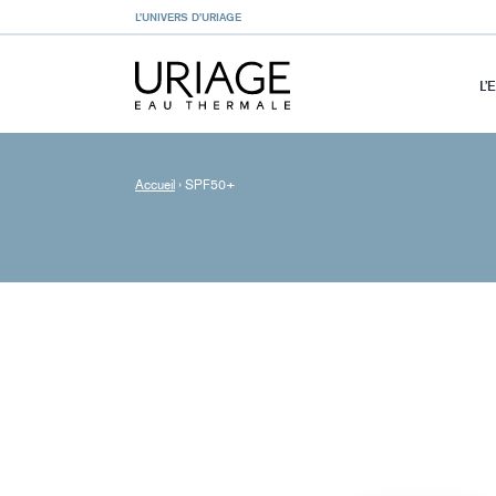
L’UNIVERS D’URIAGE
L’
Accueil
›
SPF50+