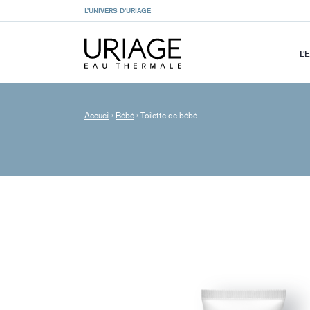
L’UNIVERS D’URIAGE
L’
Accueil
›
Bébé
›
Toilette de bébé