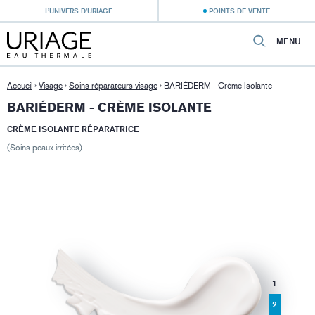
L’UNIVERS D’URIAGE
POINTS DE VENTE
MENU
Accueil
›
Visage
›
Soins réparateurs visage
›
BARIÉDERM - Crème Isolante
BARIÉDERM - CRÈME ISOLANTE
CRÈME ISOLANTE RÉPARATRICE
(Soins peaux irritées)
1
2