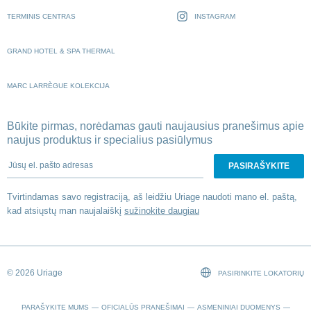
TERMINIS CENTRAS
INSTAGRAM
GRAND HOTEL & SPA THERMAL
MARC LARRÈGUE KOLEKCIJA
Būkite pirmas, norėdamas gauti naujausius pranešimus apie
naujus produktus ir specialius pasiūlymus
Jūsų el. pašto adresas
Tvirtindamas savo registraciją, aš leidžiu Uriage naudoti mano el. paštą,
kad atsiųstų man naujalaiškį
sužinokite daugiau
© 2026 Uriage
PASIRINKITE LOKATORIŲ
PARAŠYKITE MUMS
OFICIALŪS PRANEŠIMAI
ASMENINIAI DUOMENYS