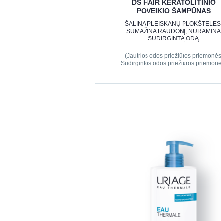
DS HAIR KERATOLITINIO
POVEIKIO ŠAMPŪNAS
ŠALINA PLEISKANŲ PLOKŠTELES
SUMAŽINA RAUDONĮ, NURAMINA
SUDIRGINTĄ ODĄ
(Jautrios odos priežiūros priemonės
Sudirgintos odos priežiūros priemonė