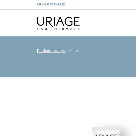
URIAGE PASAULIS
Pradinis puslapis
›
kūnas