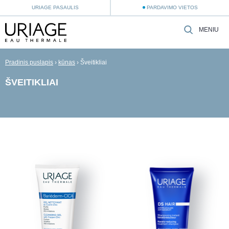
URIAGE PASAULIS
PARDAVIMO VIETOS
MENIU
Pradinis puslapis
›
kūnas
›
Šveitikliai
ŠVEITIKLIAI