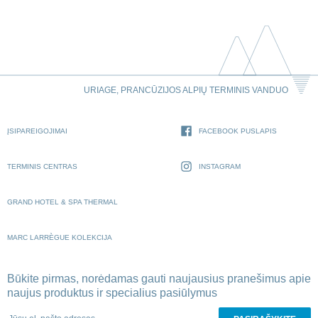
URIAGE, PRANCŪZIJOS ALPIŲ TERMINIS VANDUO
ĮSIPAREIGOJIMAI
FACEBOOK PUSLAPIS
TERMINIS CENTRAS
INSTAGRAM
GRAND HOTEL & SPA THERMAL
MARC LARRÈGUE KOLEKCIJA
Būkite pirmas, norėdamas gauti naujausius pranešimus apie
naujus produktus ir specialius pasiūlymus
Jūsų el. pašto adresas